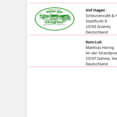
Hof Hagen
Scheunencafé & 
Stadtfurth 8
23743 Grömitz
Deutschland
Kum-Luk
Matthias Hornig
An der Strandpr
23747 Dahme, Hol
Deutschland