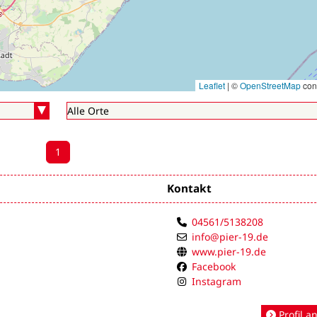
Leaflet
|
©
OpenStreetMap
cont
1
Kontakt
04561/5138208
info@pier-19.de
www.pier-19.de
Facebook
Instagram
Profil a