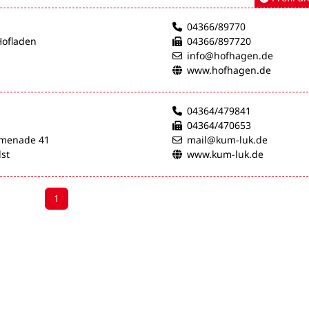
04366/89770
Hofladen
04366/897720
info@hofhagen.de
www.hofhagen.de
04364/479841
04364/470653
omenade 41
mail@kum-luk.de
st
www.kum-luk.de
1