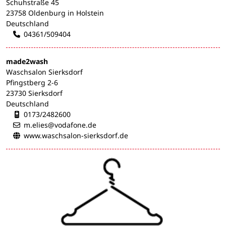
Schuhstraße 45
23758 Oldenburg in Holstein
Deutschland
04361/509404
made2wash
Waschsalon Sierksdorf
Pfingstberg 2-6
23730 Sierksdorf
Deutschland
Mobilnummer:
0173/2482600
m.elies@vodafone.de
www.waschsalon-sierksdorf.de