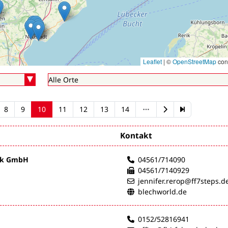
Leaflet
|
©
OpenStreetMap
cont
8
9
10
11
12
13
14
Kontakt
nik GmbH
04561/714090
04561/7140929
jennifer.rerop@ff7steps.d
blechworld.de
0152/52816941