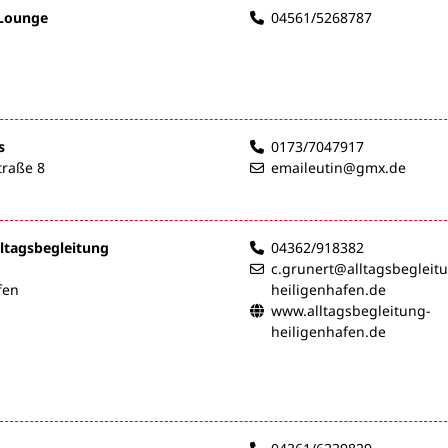
 Lounge
04561/5268787
s
0173/7047917
traße 8
emaileutin@gmx.de
lltagsbegleitung
04362/918382
c.grunert@alltagsbegleit
fen
heiligenhafen.de
www.alltagsbegleitung-
heiligenhafen.de