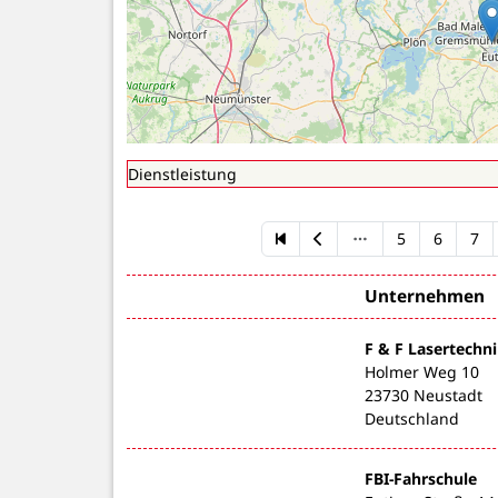
5
6
7
Unternehmen
F & F Lasertech
Holmer Weg 10
23730 Neustadt
Deutschland
FBI-Fahrschule