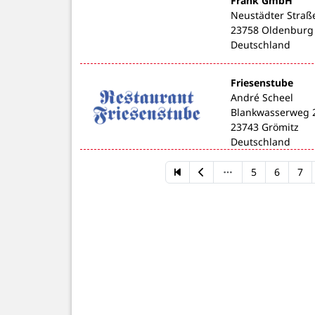
Frank GmbH
Neustädter Straß
23758 Oldenburg 
Deutschland
Friesenstube
André Scheel
Blankwasserweg 
23743 Grömitz
Deutschland
5
6
7