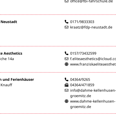
office@fbi-fahrschule.de
 Neustadt
0171/9833303
kraatz@fdp-neustadt.de
te Aesthetics
0157/73432599
iche 14a
f.eliteaesthetics@icloud.
www.franziskaeliteaesthet
 und Ferienhäuser
04364/9265
 Knauff
04364/471859
info@dahme-kellenhusen
groemitz.de
www.dahme-kellenhusen-
groemitz.de