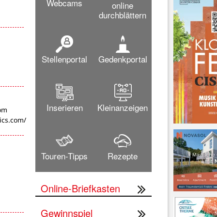
Webcams
online
durchblättern
Stellenportal
Gedenkportal
Inserieren
Kleinanzeigen
com
ics.com/
Touren-Tipps
Rezepte
-
Online-Briefkasten
Gewinnspiel