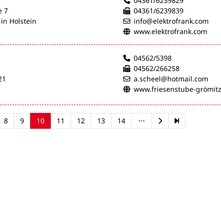
04361/6239829
e 7
04361/6239839
in Holstein
info@elektrofrank.com
www.elektrofrank.com
04562/5398
04562/266258
21
a.scheel@hotmail.com
www.friesenstube-grömit
8
9
10
11
12
13
14