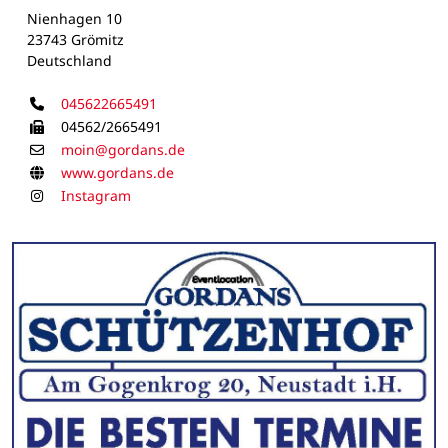
Nienhagen 10
23743 Grömitz
Deutschland
Telefon
045622665491
Telefax
04562/2665491
E-Mail
moin@gordans.de
Homepage
www.gordans.de
Instagram
Instagram