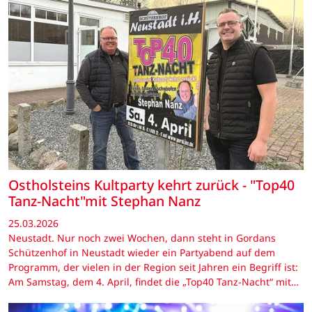
Ostholsteins Kultparty kehrt zurück - "Top40
Tanz-Nacht"mit Stephan Nanz
25.03.2026
Neustadt. Nur noch zwei Wochen, dann steht in Gordans
Schützenhof in Neustadt wieder ein Partyabend auf dem
Programm, der vielen in der Region seit Jahren ein Begriff ist:
Am Samstag, dem 4. April, findet die „Top40 Tanz-Nacht“ mit…