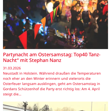
Partynacht am Ostersamstag: Top40 Tanz-
Nacht“ mit Stephan Nanz
31.03.2026
Neustadt in Holstein. Während draußen die Temperaturen
noch eher an den Winter erinnern und vielerorts die
Osterfeuer langsam ausklingen, geht am Ostersamstag in
Gordans Schützenhof die Party erst richtig los: Am 4. April
steigt die…