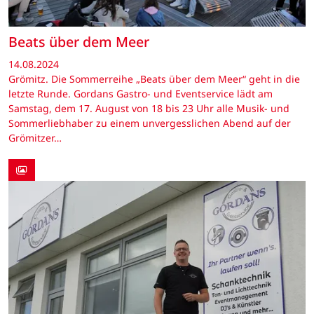
Beats über dem Meer
14.08.2024
Grömitz. Die Sommerreihe „Beats über dem Meer“ geht in die
letzte Runde. Gordans Gastro- und Eventservice lädt am
Samstag, dem 17. August von 18 bis 23 Uhr alle Musik- und
Sommerliebhaber zu einem unvergesslichen Abend auf der
Grömitzer…