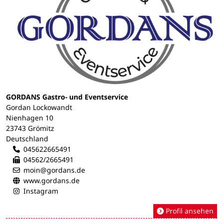
GORDANS Gastro- und Eventservice
Gordan Lockowandt
Nienhagen 10
23743 Grömitz
Deutschland
045622665491
04562/2665491
moin@gordans.de
www.gordans.de
Instagram
Profil ansehen