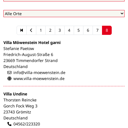
1
2
3
4
5
6
7
8
Villa Möwenstein Hotel garni
Stefanie Paetow
Friedrich-August-Straße 6
23669 Timmendorfer Strand
Deutschland
info@villa-moewenstein.de
www.villa-moewenstein.de
Villa Undine
Thorsten Reincke
Gorch Fock Weg 3
23743 Grömitz
Deutschland
04562/223320