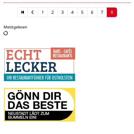
1
2
3
4
5
6
7
8
Meistgelesen