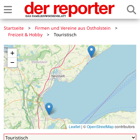
Startseite
>
Firmen und Vereine aus Ostholstein
>
Freizeit & Hobby
>
Touristisch
+
−
Leaflet
|
©
OpenStreetMap
contributors