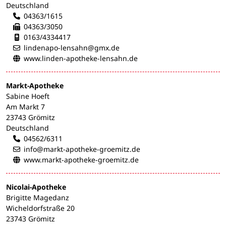
Deutschland
04363/1615
04363/3050
Mobilnummer:
0163/4334417
lindenapo-lensahn@gmx.de
www.linden-apotheke-lensahn.de
Markt-Apotheke
Sabine Hoeft
Am Markt 7
23743 Grömitz
Deutschland
04562/6311
info@markt-apotheke-groemitz.de
www.markt-apotheke-groemitz.de
Nicolai-Apotheke
Brigitte Magedanz
Wicheldorfstraße 20
23743 Grömitz