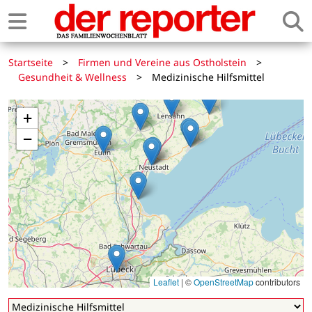
Startseite
>
Firmen und Vereine aus Ostholstein
>
Gesundheit & Wellness
>
Medizinische Hilfsmittel
+
−
Leaflet
|
©
OpenStreetMap
contributors