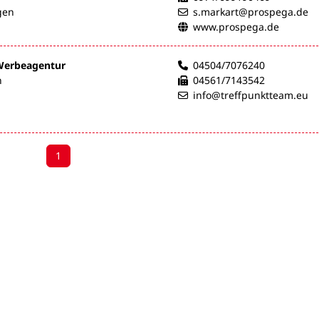
gen
s.markart@prospega.de
www.prospega.de
 Werbeagentur
04504/7076240
n
04561/7143542
info@treffpunktteam.eu
1