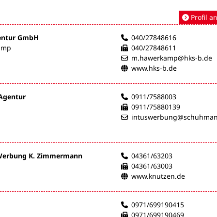
Profil a
entur GmbH
040/27848616
amp
040/27848611
m.hawerkamp@hks-b.de
www.hks-b.de
 Agentur
0911/7588003
0911/75880139
intuswerbung@schuhman
 Werbung K. Zimmermann
04361/63203
04361/63003
www.knutzen.de
0971/699190415
0971/699190469