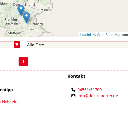
Leaflet
|
©
OpenStreetMap
cont
1
Kontakt
rentipp
04561/51700
info@der-reporter.de
 Holstein