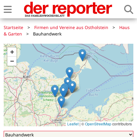
Startseite
>
Firmen und Vereine aus Ostholstein
>
Haus
& Garten
>
Bauhandwerk
+
−
Leaflet
|
©
OpenStreetMap
contributors