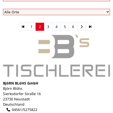
1
2
3
4
5
6
BJöRN BLöHS GmbH
Björn Blöhs
Sierksdorfer Straße 16
23730 Neustadt
Deutschland
04561/5275822