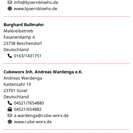
info@bjoernbloehs.de
www.bjoernbloehs.de
Burghard Bullmahn
Malereibetrieb
Fasanenkamp 4
23738 Beschendorf
Deutschland
0163/1431751
Cubeworx Inh. Andreas Wardenga e.K.
Andreas Wardenga
Kattensahl 19
23701 Süsel
Deutschland
04521/7654880
04521/654882
a.wardenga@cube-worx.de
www.cube-worx.de