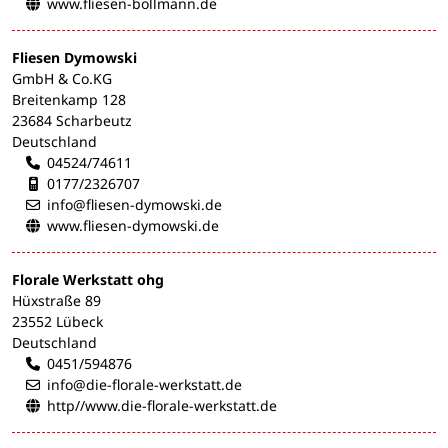
www.fliesen-bollmann.de
Fliesen Dymowski
GmbH & Co.KG
Breitenkamp 128
23684 Scharbeutz
Deutschland
04524/74611
Mobilnummer:
0177/2326707
info@fliesen-dymowski.de
www.fliesen-dymowski.de
Florale Werkstatt ohg
Hüxstraße 89
23552 Lübeck
Deutschland
0451/594876
info@die-florale-werkstatt.de
http//www.die-florale-werkstatt.de