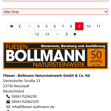
4
5
6
7
8
9
10
11
12
13
Fliesen - Bollmann Natursteinwerk GmbH & Co. KG
Sierksdorfer Straße 23
23730 Neustadt
Deutschland
04561/5266230
04561/52662329
info@fliesen-bollmann.de