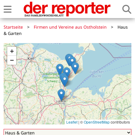
Startseite
>
Firmen und Vereine aus Ostholstein
>
Haus
& Garten
+
−
Leaflet
|
©
OpenStreetMap
contributors