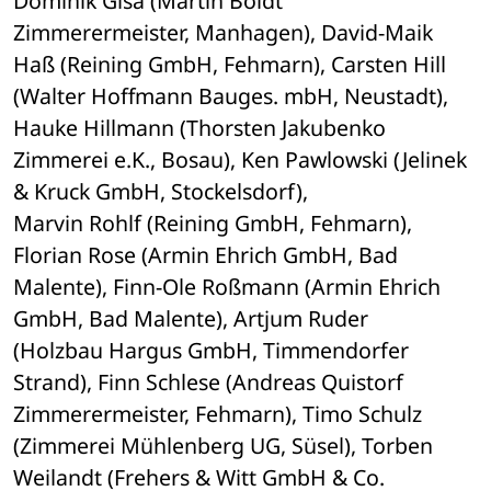
Dominik Gisa (Martin Boldt 

Zimmerermeister, Manhagen), David-Maik 
Haß (Reining GmbH, Fehmarn), Carsten Hill 

(Walter Hoffmann Bauges. mbH, Neustadt), 
Hauke Hillmann (Thorsten Jakubenko 

Zimmerei e.K., Bosau), Ken Pawlowski (Jelinek 
& Kruck GmbH, Stockelsdorf), 

Marvin Rohlf (Reining GmbH, Fehmarn), 
Florian Rose (Armin Ehrich GmbH, Bad 

Malente), Finn-Ole Roßmann (Armin Ehrich 
GmbH, Bad Malente), Artjum Ruder 

(Holzbau Hargus GmbH, Timmendorfer 
Strand), Finn Schlese (Andreas Quistorf 

Zimmerermeister, Fehmarn), Timo Schulz 
(Zimmerei Mühlenberg UG, Süsel), Torben 

Weilandt (Frehers & Witt GmbH & Co. 