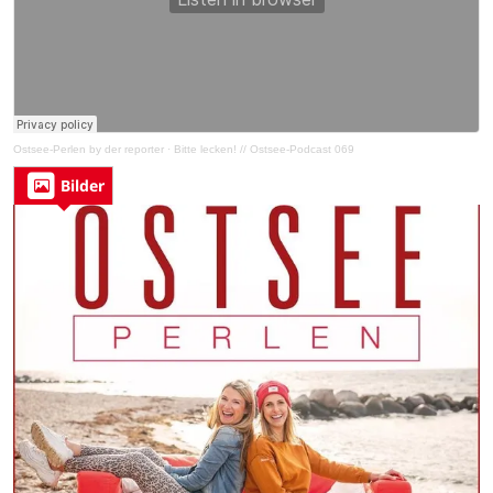
Ostsee-Perlen by der reporter
·
Bitte lecken! // Ostsee-Podcast 069
Bilder