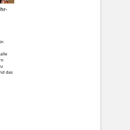
hr-
in
alle
rn
zu
nd das