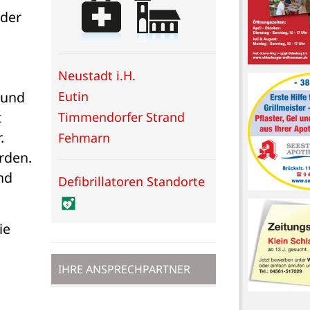
der 
Neustadt i.H.
Eutin
und 
 
Timmendorfer Strand
 
Fehmarn
den. 
d 
Defibrillatoren Standorte
e 
IHRE ANSPRECHPARTNER