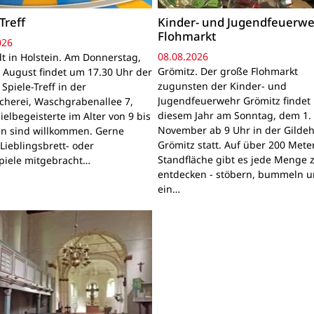
Treff
Kinder- und Jugendfeuerwe
Flohmarkt
026
08.08.2026
t in Holstein. Am Donnerstag,
Grömitz. Der große Flohmarkt
 August findet um 17.30 Uhr der
zugunsten der Kinder- und
Spiele-Treff in der
Jugendfeuerwehr Grömitz findet 
cherei, Waschgrabenallee 7,
diesem Jahr am Sonntag, dem 1.
pielbegeisterte im Alter von 9 bis
November ab 9 Uhr in der Gildeh
en sind willkommen. Gerne
Grömitz statt. Auf über 200 Mete
Lieblingsbrett- oder
Standfläche gibt es jede Menge 
piele mitgebracht…
entdecken - stöbern, bummeln u
ein…