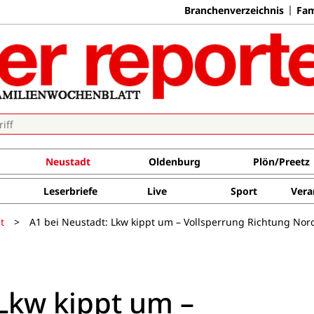
Branchenverzeichnis
Fam
Neustadt
Oldenburg
Plön/Preetz
Leserbriefe
Live
Sport
Vera
t
>
A1 bei Neustadt: Lkw kippt um – Vollsperrung Richtung No
 Lkw kippt um –