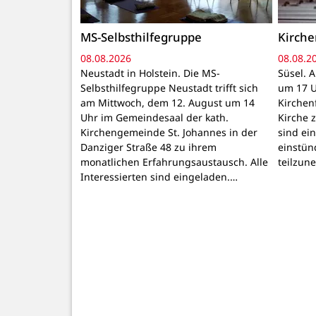
MS-Selbsthilfegruppe
Kirch
08.08.2026
08.08.2
Neustadt in Holstein. Die MS-
Süsel. 
Selbsthilfegruppe Neustadt trifft sich
um 17 U
am Mittwoch, dem 12. August um 14
Kirchen
Uhr im Gemeindesaal der kath.
Kirche z
Kirchengemeinde St. Johannes in der
sind ei
Danziger Straße 48 zu ihrem
einstün
monatlichen Erfahrungsaustausch. Alle
teilzun
Interessierten sind eingeladen.…