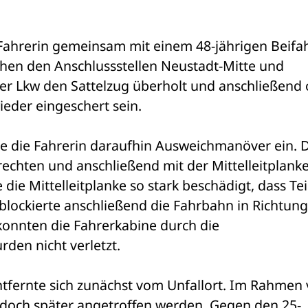
Fahrerin gemeinsam mit einem 48-jährigen Beifah
chen den Anschlussstellen Neustadt-Mitte und 
rer Lkw den Sattelzug überholt und anschließend 
eder eingeschert sein.
te die Fahrerin daraufhin Ausweichmanöver ein. D
 rechten und anschließend mit der Mittelleitplanke
ie Mittelleitplanke so stark beschädigt, dass Teil
lockierte anschließend die Fahrbahn in Richtung 
konnten die Fahrerkabine durch die 
den nicht verletzt.
tfernte sich zunächst vom Unfallort. Im Rahmen 
och später angetroffen werden. Gegen den 25-