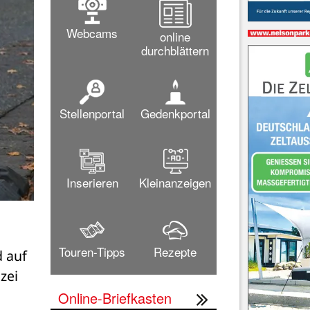
Webcams
online
durchblättern
Stellenportal
Gedenkportal
Inserieren
Kleinanzeigen
Touren-Tipps
Rezepte
 auf 
ei 
Online-Briefkasten