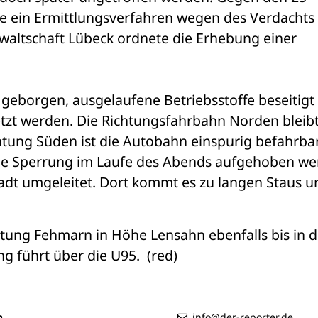
e ein Ermittlungsverfahren wegen des Verdachts 
anwaltschaft Lübeck ordnete die Erhebung einer 
eborgen, ausgelaufene Betriebsstoffe beseitigt 
etzt werden. Die Richtungsfahrbahn Norden bleibt
chtung Süden ist die Autobahn einspurig befahrbar.
die Sperrung im Laufe des Abends aufgehoben wer
adt umgeleitet. Dort kommt es zu langen Staus un
chtung Fehmarn in Höhe Lensahn ebenfalls bis in di
g führt über die U95.
  (red)
n
info@der-reporter.de