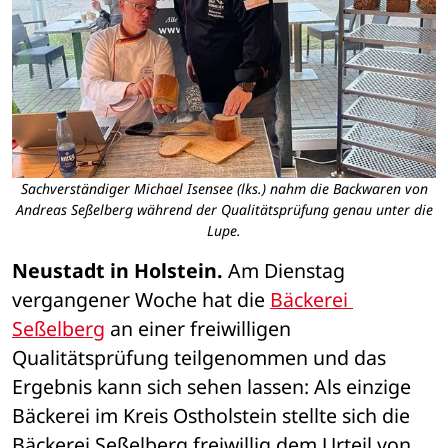
Sachverständiger Michael Isensee (lks.) nahm die Backwaren von
Andreas Seßelberg während der Qualitätsprüfung genau unter die
Lupe.
Neustadt in Holstein.
 Am Dienstag 
vergangener Woche hat die 
Bäckerei 
Seßelberg
 an einer freiwilligen 
Qualitätsprüfung teilgenommen und das 
Ergebnis kann sich sehen lassen: Als einzige 
Bäckerei im Kreis Ostholstein stellte sich die 
Bäckerei Seßelberg freiwillig dem Urteil von 