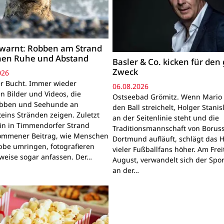
warnt: Robben am Strand
hen Ruhe und Abstand
Basler & Co. kicken für den
Zweck
026
r Bucht. Immer wieder
06.08.2026
n Bilder und Videos, die
Ostseebad Grömitz. Wenn Mario 
obben und Seehunde an
den Ball streichelt, Holger Stanis
teins Stränden zeigen. Zuletzt
an der Seitenlinie steht und die
ein in Timmendorfer Strand
Traditionsmannschaft von Boruss
mmener Beitrag, wie Menschen
Dortmund aufläuft, schlägt das 
bbe umringen, fotografieren
vieler Fußballfans höher. Am Frei
lweise sogar anfassen. Der…
August, verwandelt sich der Spor
an der…