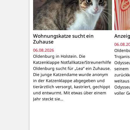
Wohnungskatze sucht ein
Anzeig
Zuhause
06.08.2
06.08.2026
Oldenbu
Oldenburg in Holstein. Die
Trojani
Katzenklappe Notfallkatze/Streunerhilfe
Odysseu
Oldenburg sucht für „Lea“ ein Zuhause.
seinem 
Die junge Katzendame wurde anonym
zurückk
in der Katzenklappe abgegeben und
weitaus
tierärztlich versorgt, kastriert, gechippt
Odysseu
und entwurmt. Mit etwas über einem
voller 
Jahr steckt sie…