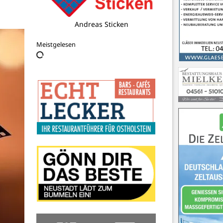
HSG Ostsee Betriebs-und
Vermarktungs UG
(haftungsbeschränkt)
Meistgelesen