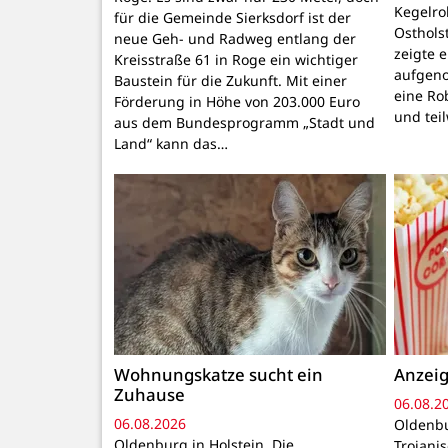
Kegelr
für die Gemeinde Sierksdorf ist der
Osthols
neue Geh- und Radweg entlang der
zeigte 
Kreisstraße 61 in Roge ein wichtiger
aufgeno
Baustein für die Zukunft. Mit einer
eine Ro
Förderung in Höhe von 203.000 Euro
und tei
aus dem Bundesprogramm „Stadt und
Land“ kann das…
Wohnungskatze sucht ein
Anzeig
Zuhause
06.08.2
06.08.2026
Oldenbu
Oldenburg in Holstein. Die
Trojani