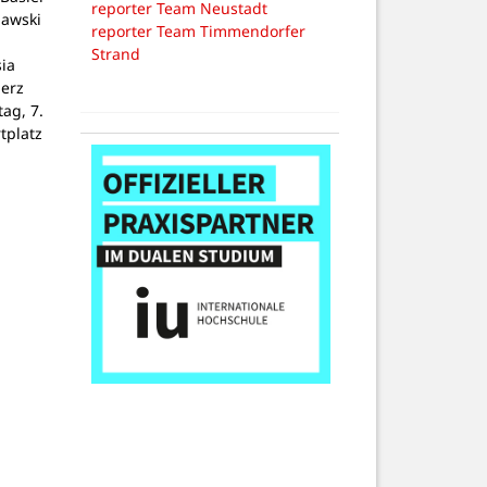
reporter Team Neustadt
lawski
reporter Team Timmendorfer
Strand
ia
Herz
tag, 7.
tplatz