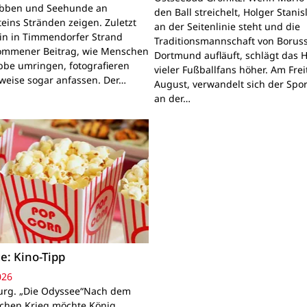
obben und Seehunde an
den Ball streichelt, Holger Stanis
teins Stränden zeigen. Zuletzt
an der Seitenlinie steht und die
ein in Timmendorfer Strand
Traditionsmannschaft von Boruss
mmener Beitrag, wie Menschen
Dortmund aufläuft, schlägt das 
bbe umringen, fotografieren
vieler Fußballfans höher. Am Frei
lweise sogar anfassen. Der…
August, verwandelt sich der Spor
an der…
e: Kino-Tipp
026
rg. „Die Odyssee“Nach dem
schen Krieg möchte König