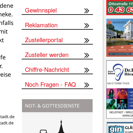
dene 
Gewinnspiel
eke. 
falls 
Reklamation
it 
Zustellerportal
t 
Zusteller werden
e 
 
Chiffre-Nachricht
ise 
Noch Fragen - FAQ
NOT- & GOTTESDIENSTE
tadt.de
adt.de