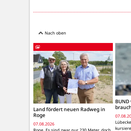
Nach oben
BUND 
brauc
Land fördert neuen Radweg in
Roge
07.08.2
Lübecke
07.08.2026
kursiere
Roge. Es sind zwar nur 230 Meter, doch