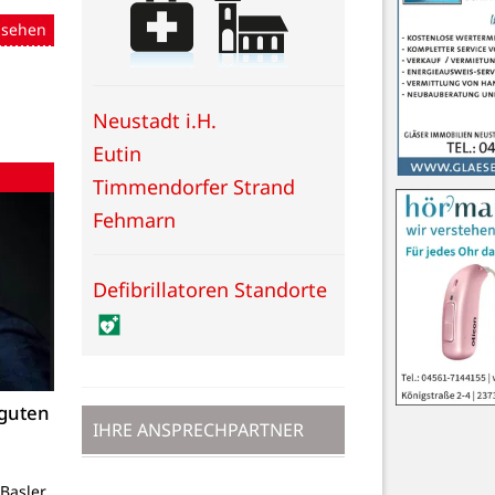
nsehen
Neustadt i.H.
Eutin
Timmendorfer Strand
Fehmarn
Defibrillatoren Standorte
 guten
IHRE ANSPRECHPARTNER
Basler