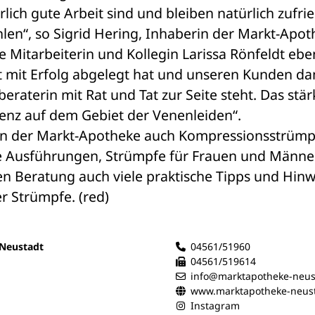
lich gute Arbeit sind und bleiben natürlich zufrie
en“, so Sigrid Hering, Inhaberin der Markt-Apoth
e Mitarbeiterin und Kollegin Larissa Rönfeldt eben
et mit Erfolg abgelegt hat und unseren Kunden dam
eraterin mit Rat und Tat zur Seite steht. Das stärk
nz auf dem Gebiet der Venenleiden“. 
n der Markt-Apotheke auch Kompressionsstrümpf
e Ausführungen, Strümpfe für Frauen und Männer.
n Beratung auch viele praktische Tipps und Hinwe
 Strümpfe. (red)
Neustadt
04561/51960
04561/519614
info@marktapotheke-neus
www.marktapotheke-neust
Instagram