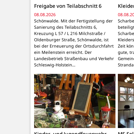
Freigabe von Teilabschnitt 6
Kleid
08.08.2026
08.08.2
Schönwalde. Mit der Fertigstellung der
Scharbe
Sanierung des Teilabschnitts 6,
beteili
Kreuzung L 57 / L 216 Milchstraße /
Scharbe
Oldenburger Straße, Schönwalde, ist
Kleider
bei der Erneuerung der Ortsdurchfahrt
Zeit kö
ein Meilenstein erreicht. Der
gute, t
Landesbetrieb Straßenbau und Verkehr
Gemeind
Schleswig-Holstein…
Stranda
Kinder- und Jugendfeuerwehr-
MS-Sel