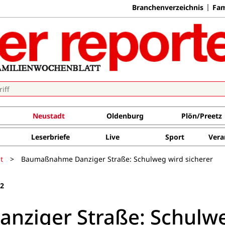
Branchenverzeichnis
Fam
Neustadt
Oldenburg
Plön/Preetz
Leserbriefe
Live
Sport
Vera
t
>
Baumaßnahme Danziger Straße: Schulweg wird sicherer
22
ziger Straße: Schulw