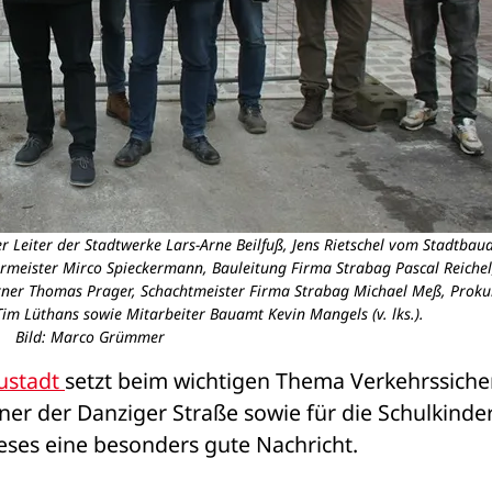
r Leiter der Stadtwerke Lars-Arne Beilfuß, Jens Rietschel vom Stadtbau
rmeister Mirco Spieckermann, Bauleitung Firma Strabag Pascal Reichel
ner Thomas Prager, Schachtmeister Firma Strabag Michael Meß, Prokur
m Lüthans sowie Mitarbeiter Bauamt Kevin Mangels (v. lks.).
Bild: Marco Grümmer
ustadt 
setzt beim wichtigen Thema Verkehrssicher
ieses eine besonders gute Nachricht. 