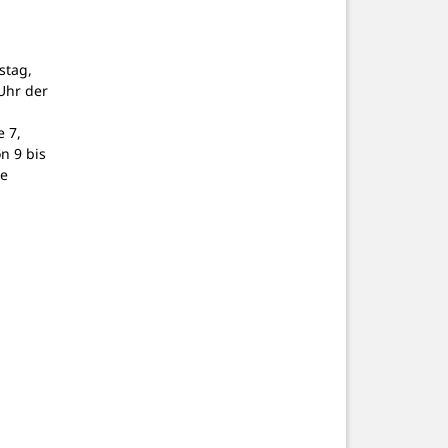
stag,
Uhr der
 7,
on 9 bis
ne