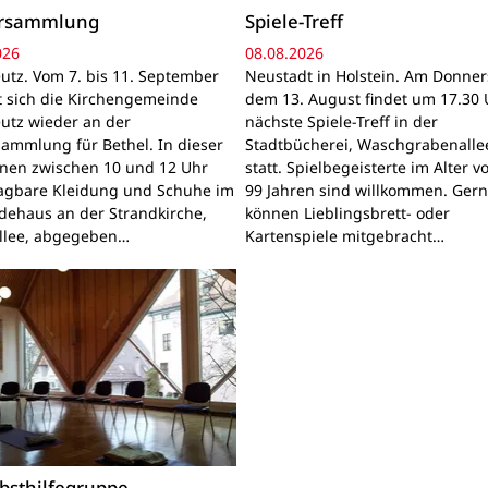
ersammlung
Spiele-Treff
026
08.08.2026
utz. Vom 7. bis 11. September
Neustadt in Holstein. Am Donner
gt sich die Kirchengemeinde
dem 13. August findet um 17.30 
utz wieder an der
nächste Spiele-Treff in der
sammlung für Bethel. In dieser
Stadtbücherei, Waschgrabenallee
nnen zwischen 10 und 12 Uhr
statt. Spielbegeisterte im Alter v
ragbare Kleidung und Schuhe im
99 Jahren sind willkommen. Ger
ehaus an der Strandkirche,
können Lieblingsbrett- oder
llee, abgegeben…
Kartenspiele mitgebracht…
bsthilfegruppe