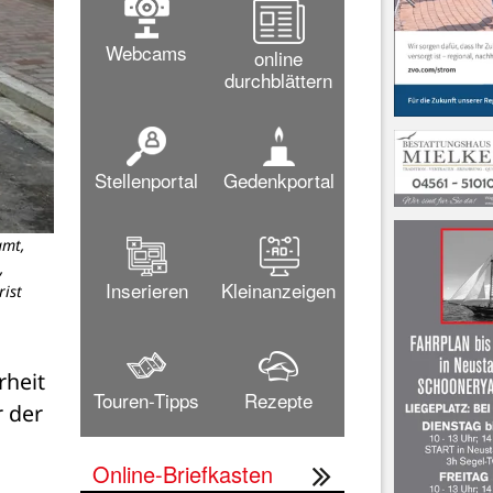
Webcams
online
durchblättern
Stellenportal
Gedenkportal
amt,
,
Inserieren
Kleinanzeigen
ist
heit 
Touren-Tipps
Rezepte
ein weiteres Zeichen. Für alle Anwohner der Danziger Straße sowie für die Schulkinder der 
Online-Briefkasten