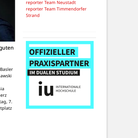
reporter Team Neustadt
reporter Team Timmendorfer
Strand
 guten
Basler
lawski
ia
Herz
tag, 7.
tplatz