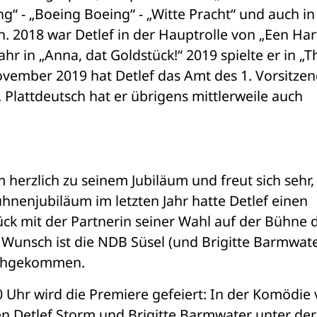
ng“ - „Boeing Boeing“ - „Witte Pracht“ und auch in 
 2018 war Detlef in der Hauptrolle von „Een Hart
r in „Anna, dat Goldstück!“ 2019 spielte er in „T
ovember 2019 hat Detlef das Amt des 1. Vorsitzen
lattdeutsch hat er übrigens mittlerweile auch 
 herzlich zu seinem Jubiläum und freut sich sehr, 
ühnenjubiläum im letzten Jahr hatte Detlef einen 
k mit der Partnerin seiner Wahl auf der Bühne d
Wunsch ist die NDB Süsel (und Brigitte Barmwater
nachgekommen.
Uhr wird die Premiere gefeiert: In der Komödie 
en Detlef Storm und Brigitte Barmwater unter der 