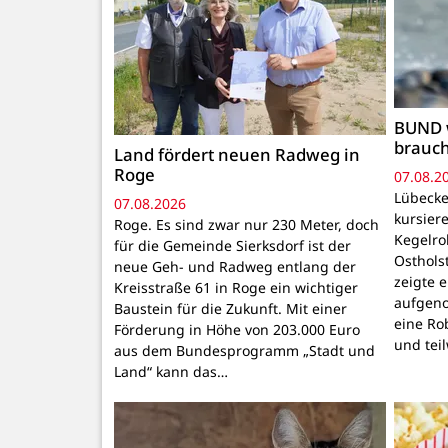
BUND 
brauc
Land fördert neuen Radweg in
Roge
07.08.2
Lübecke
07.08.2026
kursiere
Roge. Es sind zwar nur 230 Meter, doch
Kegelr
für die Gemeinde Sierksdorf ist der
Osthols
neue Geh- und Radweg entlang der
zeigte 
Kreisstraße 61 in Roge ein wichtiger
aufgeno
Baustein für die Zukunft. Mit einer
eine Ro
Förderung in Höhe von 203.000 Euro
und tei
aus dem Bundesprogramm „Stadt und
Land“ kann das…