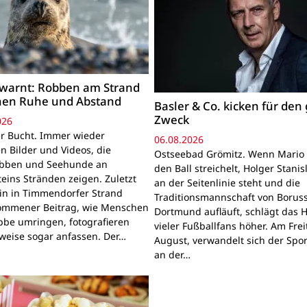
warnt: Robben am Strand
hen Ruhe und Abstand
Basler & Co. kicken für den
Zweck
026
r Bucht. Immer wieder
06.08.2026
n Bilder und Videos, die
Ostseebad Grömitz. Wenn Mario 
obben und Seehunde an
den Ball streichelt, Holger Stanis
teins Stränden zeigen. Zuletzt
an der Seitenlinie steht und die
ein in Timmendorfer Strand
Traditionsmannschaft von Boruss
mmener Beitrag, wie Menschen
Dortmund aufläuft, schlägt das 
bbe umringen, fotografieren
vieler Fußballfans höher. Am Frei
lweise sogar anfassen. Der…
August, verwandelt sich der Spor
an der…