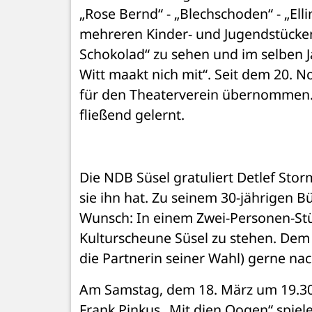
„Rose Bernd“ - „Blechschoden“ - „Elli
mehreren Kinder- und Jugendstücken.
Schokolad“ zu sehen und im selben Jah
Witt maakt nich mit“. Seit dem 20. N
für den Theaterverein übernommen. P
fließend gelernt.
Die NDB Süsel gratuliert Detlef Storm
sie ihn hat. Zu seinem 30-jährigen B
Wunsch: In einem Zwei-Personen-Stüc
Kulturscheune Süsel zu stehen. Dem 
die Partnerin seiner Wahl) gerne 
Am Samstag, dem 18. März um 19.30 
Frank Pinkus „Mit dien Oogen“ spiel