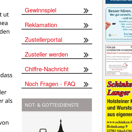
Gewinnspiel
 ut 
hea 
Reklamation
den 
Zustellerportal
Zusteller werden
Chiffre-Nachricht
dass 
Noch Fragen - FAQ
er 
 als 
NOT- & GOTTESDIENSTE
von 