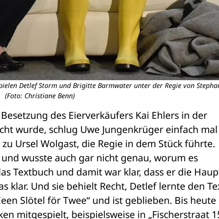
ielen Detlef Storm und Brigitte Barmwater unter der Regie von Stepha
(Foto: Christiane Benn)
e Besetzung des Eierverkäufers Kai Ehlers in der 
cht wurde, schlug Uwe Jungenkrüger einfach mal 
zu Ursel Wolgast, die Regie in dem Stück führte. 
t und wusste auch gar nicht genau, worum es 
 das Textbuch und damit war klar, dass er die Haupt
 klar. Und sie behielt Recht, Detlef lernte den Tex
en Slötel för Twee“ und ist geblieben. Bis heute 
ken mitgespielt, beispielsweise in „Fischerstraat 15“