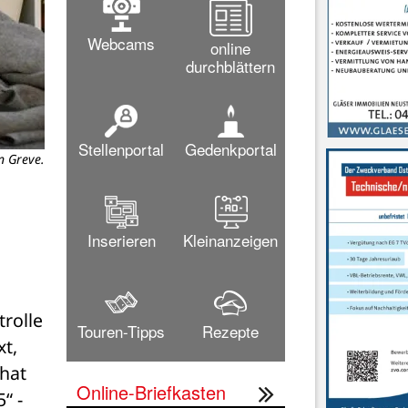
Webcams
online
durchblättern
Stellenportal
Gedenkportal
n Greve.
Inserieren
Kleinanzeigen
rolle 
Touren-Tipps
Rezepte
t, 
hat 
Online-Briefkasten
 - 