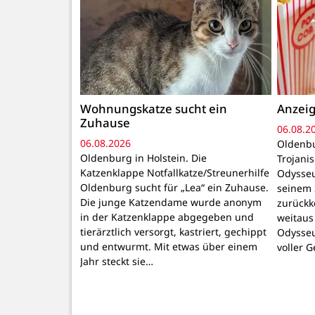
Wohnungskatze sucht ein
Anzeig
Zuhause
06.08.2
06.08.2026
Oldenbu
Oldenburg in Holstein. Die
Trojani
Katzenklappe Notfallkatze/Streunerhilfe
Odysseu
Oldenburg sucht für „Lea“ ein Zuhause.
seinem 
Die junge Katzendame wurde anonym
zurückk
in der Katzenklappe abgegeben und
weitaus
tierärztlich versorgt, kastriert, gechippt
Odysseu
und entwurmt. Mit etwas über einem
voller 
Jahr steckt sie…