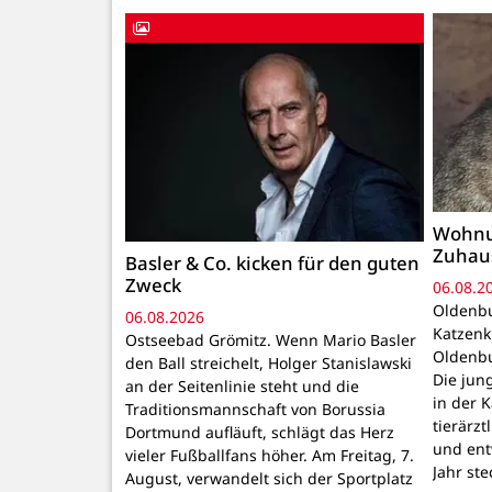
Wohnu
Zuhau
Basler & Co. kicken für den guten
Zweck
06.08.2
Oldenbu
06.08.2026
Katzenk
Ostseebad Grömitz. Wenn Mario Basler
Oldenbu
den Ball streichelt, Holger Stanislawski
Die ju
an der Seitenlinie steht und die
in der 
Traditionsmannschaft von Borussia
tierärzt
Dortmund aufläuft, schlägt das Herz
und ent
vieler Fußballfans höher. Am Freitag, 7.
Jahr ste
August, verwandelt sich der Sportplatz