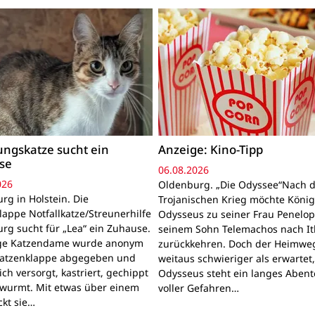
ngskatze sucht ein
Anzeige: Kino-Tipp
se
06.08.2026
026
Oldenburg. „Die Odyssee“Nach 
rg in Holstein. Die
Trojanischen Krieg möchte Köni
lappe Notfallkatze/Streunerhilfe
Odysseus zu seiner Frau Penelo
rg sucht für „Lea“ ein Zuhause.
seinem Sohn Telemachos nach I
nge Katzendame wurde anonym
zurückkehren. Doch der Heimwe
Katzenklappe abgegeben und
weitaus schwieriger als erwartet
lich versorgt, kastriert, gechippt
Odysseus steht ein langes Aben
wurmt. Mit etwas über einem
voller Gefahren…
ckt sie…