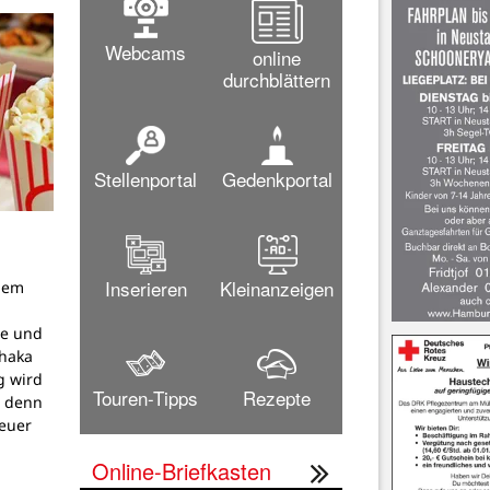
Webcams
online
durchblättern
Stellenportal
Gedenkportal
Inserieren
Kleinanzeigen
dem
g
pe und
thaka
g wird
Touren-Tipps
Rezepte
, denn
teuer
Online-Briefkasten