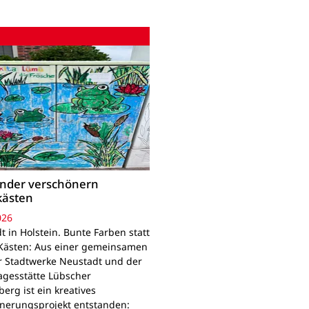
inder verschönern
kästen
026
 in Holstein. Bunte Farben statt
Kästen: Aus einer gemeinsamen
r Stadtwerke Neustadt und der
agesstätte Lübscher
erg ist ein kreatives
nerungsprojekt entstanden: