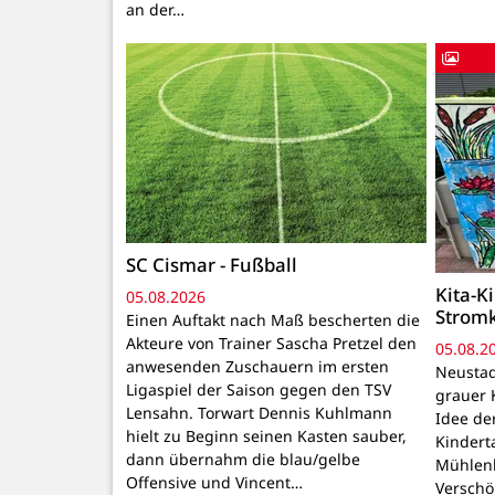
an der…
SC Cismar - Fußball
Kita-K
05.08.2026
Strom
Einen Auftakt nach Maß bescherten die
Akteure von Trainer Sascha Pretzel den
05.08.2
anwesenden Zuschauern im ersten
Neustadt
Ligaspiel der Saison gegen den TSV
grauer 
Lensahn. Torwart Dennis Kuhlmann
Idee de
hielt zu Beginn seinen Kasten sauber,
Kindert
dann übernahm die blau/gelbe
Mühlenb
Offensive und Vincent…
Verschö