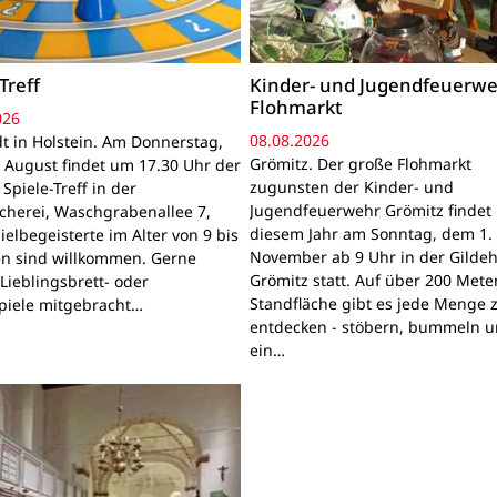
Treff
Kinder- und Jugendfeuerwe
Flohmarkt
026
08.08.2026
t in Holstein. Am Donnerstag,
Grömitz. Der große Flohmarkt
 August findet um 17.30 Uhr der
zugunsten der Kinder- und
Spiele-Treff in der
Jugendfeuerwehr Grömitz findet 
cherei, Waschgrabenallee 7,
diesem Jahr am Sonntag, dem 1.
pielbegeisterte im Alter von 9 bis
November ab 9 Uhr in der Gildeh
en sind willkommen. Gerne
Grömitz statt. Auf über 200 Mete
Lieblingsbrett- oder
Standfläche gibt es jede Menge 
piele mitgebracht…
entdecken - stöbern, bummeln u
ein…