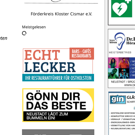
Nahkauf Schlüter Kellenhusen
Meistgelesen
aten