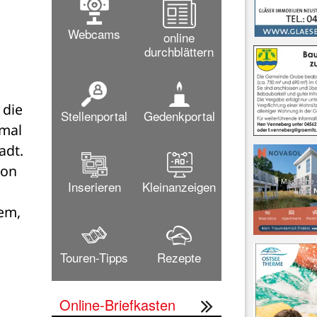
Webcams
online
durchblättern
die 
Stellenportal
Gedenkportal
mal 
dt. 
on 
Inserieren
Kleinanzeigen
em, 
Touren-Tipps
Rezepte
Online-Briefkasten