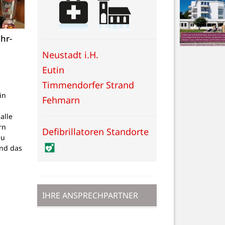
hr-
Neustadt i.H.
Eutin
Timmendorfer Strand
in
Fehmarn
alle
rn
Defibrillatoren Standorte
zu
nd das
IHRE ANSPRECHPARTNER