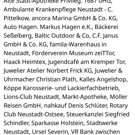
Alte Stadt-Apotheke Privileg. 1687 oHG, 
Ambulante Krankenpflege Neustadt - C. 
Pittelkow, ancora Marina GmbH & Co. KG, 
Auto Hagen. Markus Hagen e.K., Bäckerei 
Seßelberg, Baltic Outdoor & Co, C.F. Janus 
GmbH & Co. KG, famila-Warenhaus in 
Neustadt, Förderverein Museum zeiTTor, 
Haack Heimtex, Jugendcafé am Kremper Tor, 
Juwelier Atelier Norbert Frick KG, Juwelier & 
Uhrmacher Christian Plath, Kalles Angelshop, 
Köppe Karosserie- und Lackierfachbetrieb, 
Lions-Club Neustadt, Markt-Apotheke, Möller 
Reisen GmbH, nahkauf Denis Schlüter, Rotary 
Club Neustadt-Ostsee, Steuerkanzlei Siegfried 
Schindler, Sparkasse Holstein, Stadtwerke 
Neustadt, Ursel Severin, VR Bank zwischen 