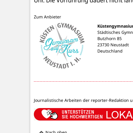
Uhr. Die Vorführung dauert nicht län
Zum Anbieter
Küstengymnasiu
Städtisches Gym
Butzhorn 85
23730 Neustadt
Deutschland
Journalistische Arbeiten der reporter-Redaktion 
Nach oben