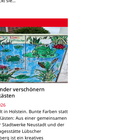
ckt sie…
inder verschönern
kästen
026
 in Holstein. Bunte Farben statt
Kästen: Aus einer gemeinsamen
r Stadtwerke Neustadt und der
agesstätte Lübscher
erg ist ein kreatives