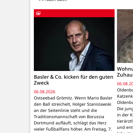
Wohnu
Zuhau
Basler & Co. kicken für den guten
Zweck
06.08.2
Oldenbu
06.08.2026
Katzenk
Ostseebad Grömitz. Wenn Mario Basler
Oldenbu
den Ball streichelt, Holger Stanislawski
Die ju
an der Seitenlinie steht und die
in der 
Traditionsmannschaft von Borussia
tierärzt
Dortmund aufläuft, schlägt das Herz
und ent
vieler Fußballfans höher. Am Freitag, 7.