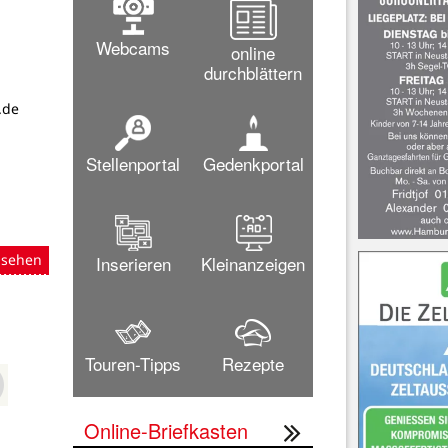
Webcams
online
durchblättern
.de
Stellenportal
Gedenkportal
nsehen
Inserieren
Kleinanzeigen
Touren-Tipps
Rezepte
Online-Briefkasten