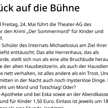
ück auf die Bühne
Freitag, 24. Mai führt die Theater-AG des 
r den Krimi „Der Sommermord“ für Kinder und 
. 
 Schüler des Internats Michaelosius am Ziel ihrer 
efst enttäuscht: Das alte Herrenhaus, das als 
de, stellt sich nun als eine alte Bruchbude heraus
 der alten Hausbesitzerin, als auch der Hausdien
ett verhalten, ist alles andere als ein Trost. Und
itten in der Nacht auch noch mysteriöse Dinge. D
 geht um Mord und Totschlag! Oder?
t-Apotheke und bei Eska sowie an der Abendkasse
nd für Kinder 1,50 Euro. Einlass ist jeweils um 18