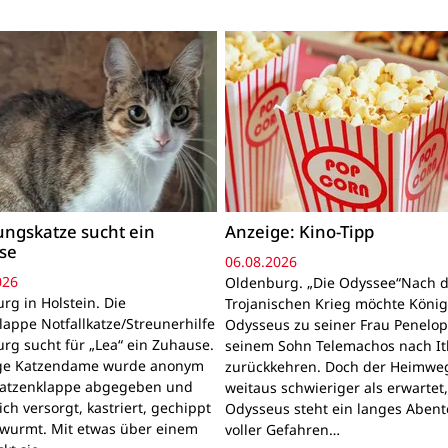
ngskatze sucht ein
Anzeige: Kino-Tipp
se
06.08.2026
026
Oldenburg. „Die Odyssee“Nach 
rg in Holstein. Die
Trojanischen Krieg möchte Köni
lappe Notfallkatze/Streunerhilfe
Odysseus zu seiner Frau Penelo
rg sucht für „Lea“ ein Zuhause.
seinem Sohn Telemachos nach I
nge Katzendame wurde anonym
zurückkehren. Doch der Heimwe
Katzenklappe abgegeben und
weitaus schwieriger als erwartet
lich versorgt, kastriert, gechippt
Odysseus steht ein langes Aben
wurmt. Mit etwas über einem
voller Gefahren…