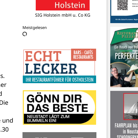
Theaterverein Süsel e.V.
Meistgelesen
. 
er 
 
ie 
 und 
.30 