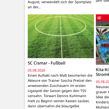
Jahr ste
August, verwandelt sich der Sportplatz
an der…
SC Cismar - Fußball
Kita-K
05.08.2026
Strom
Einen Auftakt nach Maß bescherten die
Akteure von Trainer Sascha Pretzel den
05.08.2
anwesenden Zuschauern im ersten
Neustadt
Ligaspiel der Saison gegen den TSV
grauer 
Lensahn. Torwart Dennis Kuhlmann
Idee de
hielt zu Beginn seinen Kasten sauber,
Kindert
dann übernahm die blau/gelbe
Mühlenb