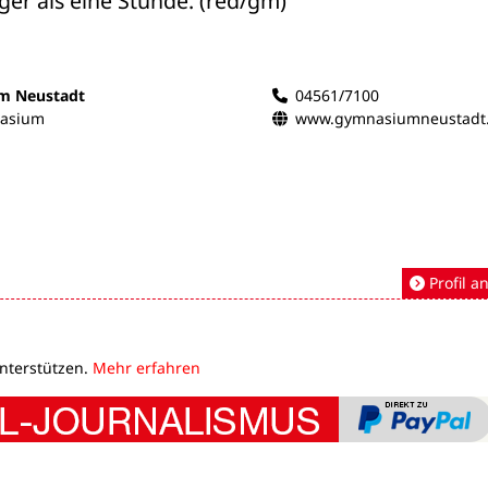
ger als eine Stunde. (red/gm)
m Neustadt
04561/7100
nasium
www.gymnasiumneustadt
Profil a
unterstützen.
Mehr erfahren