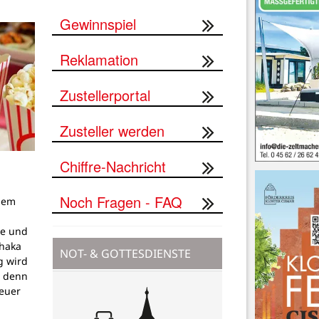
Gewinnspiel
Reklamation
Zustellerportal
Zusteller werden
Chiffre-Nachricht
Noch Fragen - FAQ
dem
g
pe und
thaka
NOT- & GOTTESDIENSTE
g wird
, denn
teuer