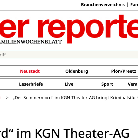
Branchenverzeichnis
Fam
Neustadt
Oldenburg
Plön/Preetz
Leserbriefe
Live
Sport
Vera
t
>
„Der Sommermord“ im KGN Theater-AG bringt Kriminalstück
“ im KGN Theater-AG