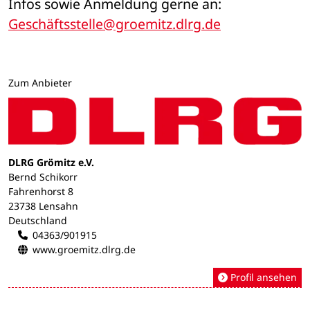
Infos sowie Anmeldung gerne an: 
Geschäftsstelle@groemitz.dlrg.de
Zum Anbieter
DLRG Grömitz e.V.
Bernd Schikorr
Fahrenhorst 8
23738 Lensahn
Deutschland
04363/901915
www.groemitz.dlrg.de
Profil ansehen