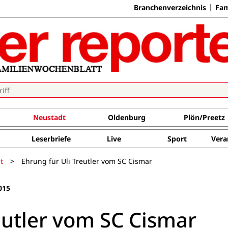
Branchenverzeichnis
Fam
Neustadt
Oldenburg
Plön/Preetz
Leserbriefe
Live
Sport
Vera
t
>
Ehrung für Uli Treutler vom SC Cismar
015
eutler vom SC Cismar