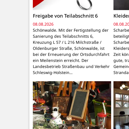
Freigabe von Teilabschnitt 6
Kleid
08.08.2026
08.08.2
Schönwalde. Mit der Fertigstellung der
Scharbe
Sanierung des Teilabschnitts 6,
beteili
Kreuzung L 57 / L 216 Milchstraße /
Scharbe
Oldenburger Straße, Schönwalde, ist
Kleider
bei der Erneuerung der Ortsdurchfahrt
Zeit kö
ein Meilenstein erreicht. Der
gute, t
Landesbetrieb Straßenbau und Verkehr
Gemeind
Schleswig-Holstein…
Stranda