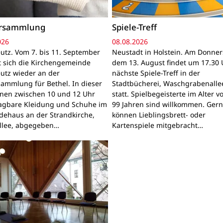
ersammlung
Spiele-Treff
026
08.08.2026
utz. Vom 7. bis 11. September
Neustadt in Holstein. Am Donner
gt sich die Kirchengemeinde
dem 13. August findet um 17.30 
utz wieder an der
nächste Spiele-Treff in der
sammlung für Bethel. In dieser
Stadtbücherei, Waschgrabenallee
nnen zwischen 10 und 12 Uhr
statt. Spielbegeisterte im Alter v
ragbare Kleidung und Schuhe im
99 Jahren sind willkommen. Ger
ehaus an der Strandkirche,
können Lieblingsbrett- oder
llee, abgegeben…
Kartenspiele mitgebracht…