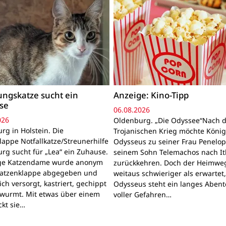
ngskatze sucht ein
Anzeige: Kino-Tipp
se
06.08.2026
026
Oldenburg. „Die Odyssee“Nach 
rg in Holstein. Die
Trojanischen Krieg möchte Köni
lappe Notfallkatze/Streunerhilfe
Odysseus zu seiner Frau Penelo
rg sucht für „Lea“ ein Zuhause.
seinem Sohn Telemachos nach I
nge Katzendame wurde anonym
zurückkehren. Doch der Heimwe
Katzenklappe abgegeben und
weitaus schwieriger als erwartet
lich versorgt, kastriert, gechippt
Odysseus steht ein langes Aben
wurmt. Mit etwas über einem
voller Gefahren…
ckt sie…