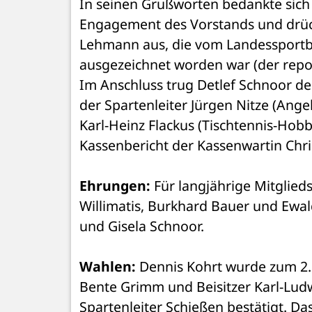
In seinen Grußworten bedankte sich
Engagement des Vorstands und drück
Lehmann aus, die vom Landessportbun
ausgezeichnet worden war (der repor
Im Anschluss trug Detlef Schnoor den
der Spartenleiter Jürgen Nitze (Ange
Karl-Heinz Flackus (Tischtennis-Hob
Kassenbericht der Kassenwartin Chr
Ehrungen:
 Für langjährige Mitglied
Willimatis, Burkhard Bauer und Ewal
und Gisela Schnoor.
Wahlen:
 Dennis Kohrt wurde zum 2.
Bente Grimm und Beisitzer Karl-Ludw
Spartenleiter Schießen bestätigt. Da