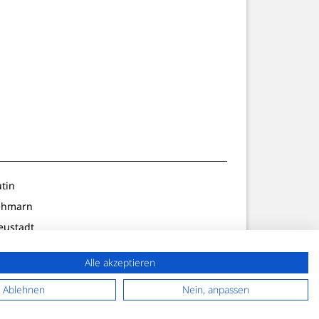
utin
ehmarn
eustadt
ldenburg
Alle akzeptieren
lön/Preetz
f. Strand
Ablehnen
Nein, anpassen