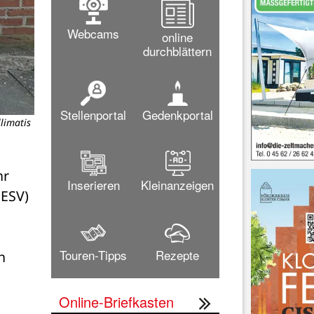
Webcams
online
durchblättern
Stellenportal
Gedenkportal
llimatis
Jörg Henkel, Detlef Schnoor und Bü
r 
Inserieren
Kleinanzeigen
(ESV) 
Touren-Tipps
Rezepte
 
Online-Briefkasten