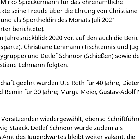
 Mirko Spieckermann für das ehrenamtliche 
te seine Freude über die Ehrung von Christiane 
d als Sportheldin des Monats Juli 2021 
ter berichtete).
 Jahresrückblick 2020 vor, auf den auch die Beric
lsparte), Christiane Lehmann (Tischtennis und Juge
bygruppe) und Detlef Schnoor (Schießen) sowie de
istiane Lehmann folgten.
schaft geehrt wurden Ute Roth für 40 Jahre, Dieter
d Remin für 30 Jahre; Marga Meier, Gustav-Adolf 
 Vorsitzenden wiedergewählt, ebenso Schriftführe
ig Staack. Detlef Schnoor wurde zudem als 
s Amt des Jugendwartes bleibt weiter vakant, die 