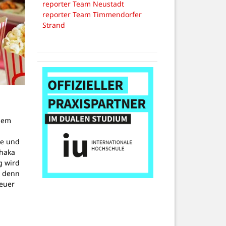
reporter Team Neustadt
reporter Team Timmendorfer
Strand
dem
g
pe und
thaka
g wird
, denn
teuer