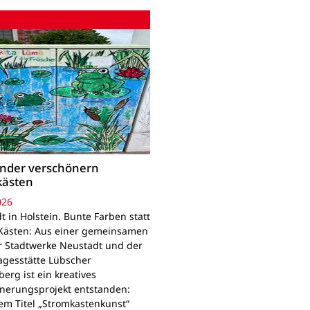
inder verschönern
kästen
026
 in Holstein. Bunte Farben statt
Kästen: Aus einer gemeinsamen
r Stadtwerke Neustadt und der
agesstätte Lübscher
erg ist ein kreatives
nerungsprojekt entstanden:
em Titel „Stromkastenkunst“