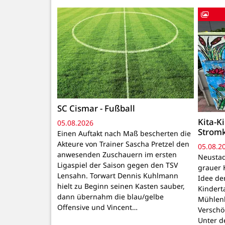
SC Cismar - Fußball
Kita-K
05.08.2026
Strom
Einen Auftakt nach Maß bescherten die
Akteure von Trainer Sascha Pretzel den
05.08.2
anwesenden Zuschauern im ersten
Neustadt
Ligaspiel der Saison gegen den TSV
grauer 
Lensahn. Torwart Dennis Kuhlmann
Idee de
hielt zu Beginn seinen Kasten sauber,
Kindert
dann übernahm die blau/gelbe
Mühlenb
Offensive und Vincent…
Verschö
Unter d