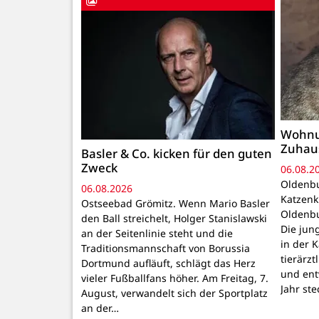
Wohnu
Zuhau
Basler & Co. kicken für den guten
Zweck
06.08.2
Oldenbu
06.08.2026
Katzenk
Ostseebad Grömitz. Wenn Mario Basler
Oldenbu
den Ball streichelt, Holger Stanislawski
Die ju
an der Seitenlinie steht und die
in der 
Traditionsmannschaft von Borussia
tierärzt
Dortmund aufläuft, schlägt das Herz
und ent
vieler Fußballfans höher. Am Freitag, 7.
Jahr ste
August, verwandelt sich der Sportplatz
an der…