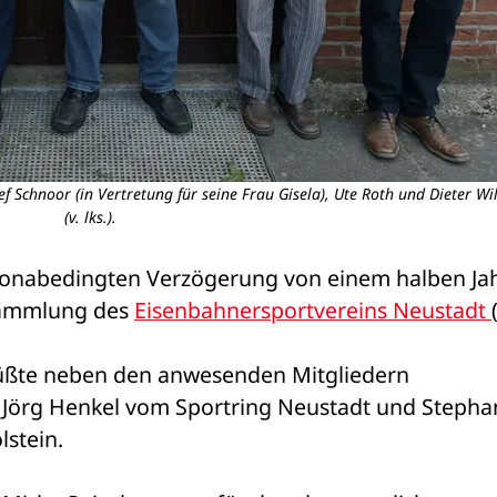
f Schnoor (in Vertretung für seine Frau Gisela), Ute Roth und Dieter Wi
(v. lks.).
oronabedingten Verzögerung von einem halben Jah
sammlung des 
Eisenbahnersportvereins Neustadt 
rüßte neben den anwesenden Mitgliedern 
Jörg Henkel vom Sportring Neustadt und Stephan
stein.