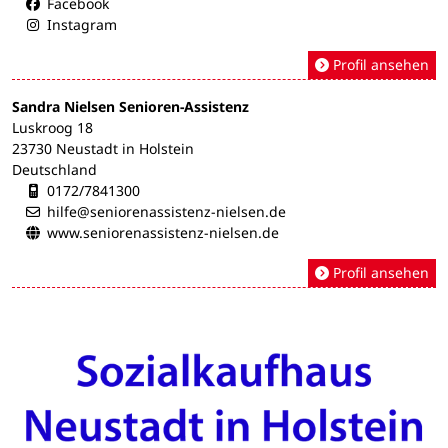
Facebook
Instagram
Profil ansehen
Sandra Nielsen Senioren-Assistenz
Luskroog 18
23730 Neustadt in Holstein
Deutschland
Mobilnummer:
0172/7841300
hilfe@seniorenassistenz-nielsen.de
www.seniorenassistenz-nielsen.de
Profil ansehen