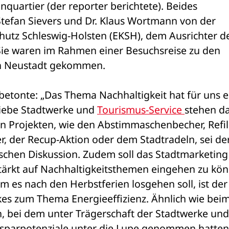
uartier (der reporter berichtete). Beides 
Stefan Sievers und Dr. Klaus Wortmann von der 
hutz Schleswig-Holsten (EKSH), dem Ausrichter de
Sie waren im Rahmen einer Besuchsreise zu den 
h Neustadt gekommen.
tonte: „Das Thema Nachhaltigkeit hat für uns ei
iebe Stadtwerke und 
Tourismus-Service 
stehen da
en Projekten, wie den Abstimmaschenbecher, Refil
r, der Recup-Aktion oder dem Stadtradeln, sei derz
ischen Diskussion. Zudem soll das Stadtmarketing 
tärkt auf Nachhaltigkeitsthemen eingehen zu kön
em es nach den Herbstferien losgehen soll, ist der 
 zum Thema Energieeffizienz. Ähnlich wie beim
n, bei dem unter Trägerschaft der Stadtwerke und 
sparpotenziale unter die Lupe genommen hatten, 