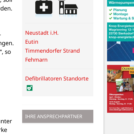
rden.
Neustadt i.H.
-
Eutin
gen. 
Timmendorfer Strand
 so 
Fehmarn
Defibrillatoren Standorte
IHRE ANSPRECHPARTNER
Informationen zur Förderung von großen und kleinen Klimaschutz-Projekten gibt es unter 
ke 