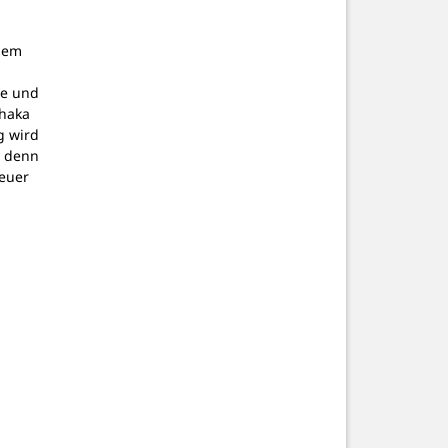
dem
g
pe und
thaka
g wird
, denn
teuer