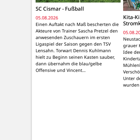
SC Cismar - Fußball
Kita-K
05.08.2026
Strom
Einen Auftakt nach Maß bescherten die
Akteure von Trainer Sascha Pretzel den
05.08.2
anwesenden Zuschauern im ersten
Neustadt
Ligaspiel der Saison gegen den TSV
grauer 
Lensahn. Torwart Dennis Kuhlmann
Idee de
hielt zu Beginn seinen Kasten sauber,
Kindert
dann übernahm die blau/gelbe
Mühlenb
Offensive und Vincent…
Verschö
Unter d
wurden