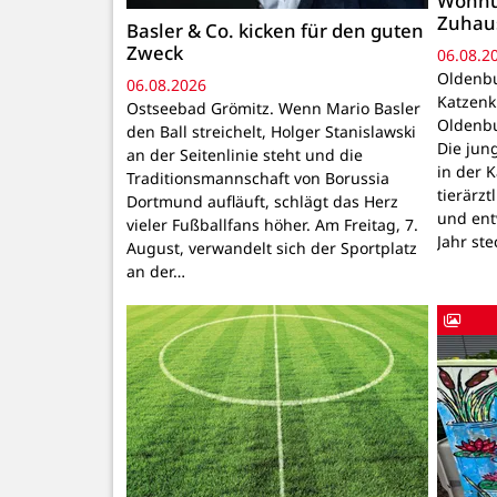
Wohnu
Zuhau
Basler & Co. kicken für den guten
Zweck
06.08.2
Oldenbu
06.08.2026
Katzenk
Ostseebad Grömitz. Wenn Mario Basler
Oldenbu
den Ball streichelt, Holger Stanislawski
Die ju
an der Seitenlinie steht und die
in der 
Traditionsmannschaft von Borussia
tierärzt
Dortmund aufläuft, schlägt das Herz
und ent
vieler Fußballfans höher. Am Freitag, 7.
Jahr ste
August, verwandelt sich der Sportplatz
an der…