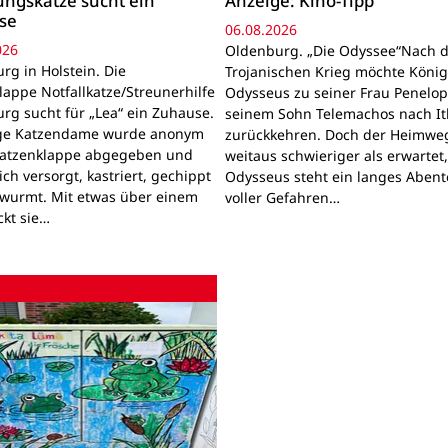
ngskatze sucht ein
Anzeige: Kino-Tipp
se
06.08.2026
026
Oldenburg. „Die Odyssee“Nach 
rg in Holstein. Die
Trojanischen Krieg möchte Köni
lappe Notfallkatze/Streunerhilfe
Odysseus zu seiner Frau Penelo
rg sucht für „Lea“ ein Zuhause.
seinem Sohn Telemachos nach I
nge Katzendame wurde anonym
zurückkehren. Doch der Heimwe
Katzenklappe abgegeben und
weitaus schwieriger als erwartet
lich versorgt, kastriert, gechippt
Odysseus steht ein langes Aben
wurmt. Mit etwas über einem
voller Gefahren…
ckt sie…