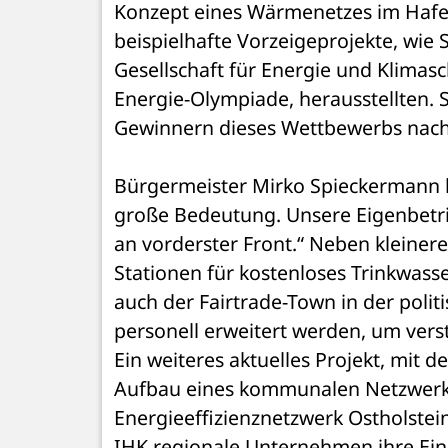
Konzept eines Wärmenetzes im Hafenq
beispielhafte Vorzeigeprojekte, wie 
Gesellschaft für Energie und Klimasc
Energie-Olympiade, herausstellten. 
Gewinnern dieses Wettbewerbs nac
Bürgermeister Mirko Spieckermann be
große Bedeutung. Unsere Eigenbetr
an vorderster Front.“ Neben kleiner
Stationen für kostenloses Trinkwasse
auch der Fairtrade-Town in der polit
personell erweitert werden, um vers
Ein weiteres aktuelles Projekt, mit d
Aufbau eines kommunalen Netzwerkes
Energieeffizienznetzwerk Ostholstei
IHK regionale Unternehmen ihre Ein