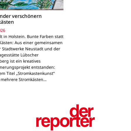
inder verschönern
kästen
026
 in Holstein. Bunte Farben statt
Kästen: Aus einer gemeinsamen
r Stadtwerke Neustadt und der
agesstätte Lübscher
erg ist ein kreatives
nerungsprojekt entstanden:
em Titel „Stromkastenkunst“
 mehrere Stromkästen…