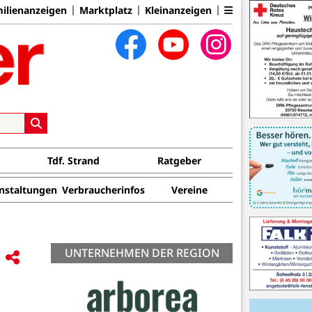
ilienanzeigen
Marktplatz
Kleinanzeigen
Tdf. Strand
Ratgeber
nstaltungen
Verbraucherinfos
Vereine
UNTERNEHMEN DER REGION