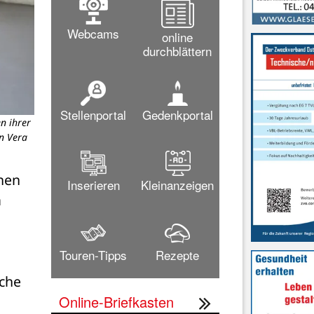
Webcams
online
durchblättern
Stellenportal
Gedenkportal
n ihrer
n Vera
en 
Inserieren
Kleinanzeigen
 
Touren-Tipps
Rezepte
che 
Online-Briefkasten