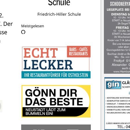
. 
AWO Ortsverein Lensahn e.V.
 Der 
Meistgelesen
se 
 