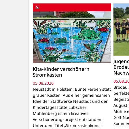
Jugend
Brodau
Kita-Kinder verschönern
Nachw
Stromkästen
05.08.2
05.08.2026
Brodau.
Neustadt in Holstein. Bunte Farben statt
perfekt
grauer Kästen: Aus einer gemeinsamen
Begeiste
Idee der Stadtwerke Neustadt und der
August 
Kindertagesstätte Lübscher
Mühle e
Mühlenberg ist ein kreatives
Golf-Na
Verschönerungsprojekt entstanden:
Sommer
Unter dem Titel „Stromkastenkunst“