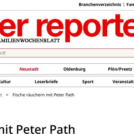
Branchenverzeichnis
Fam
Neustadt
Oldenburg
Plön/Preetz
Kultur
Leserbriefe
Sport
Veranstal
t
>
Fische räuchern mit Peter Path
it Peter Path