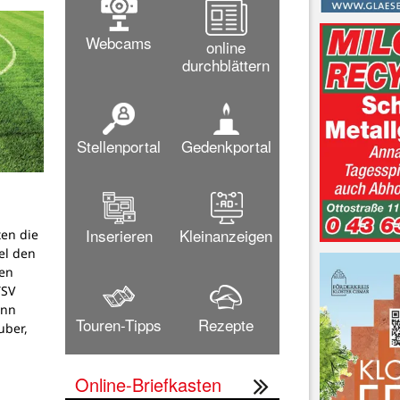
Webcams
online
durchblättern
Stellenportal
Gedenkportal
Inserieren
Kleinanzeigen
ten die
el den
en
TSV
ann
Touren-Tipps
Rezepte
uber,
Online-Briefkasten