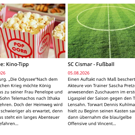
e: Kino-Tipp
SC Cismar - Fußball
026
05.08.2026
rg. „Die Odyssee“Nach dem
Einen Auftakt nach Maß bescher
schen Krieg möchte König
Akteure von Trainer Sascha Pretz
s zu seiner Frau Penelope und
anwesenden Zuschauern im erst
Sohn Telemachos nach Ithaka
Ligaspiel der Saison gegen den 
ehren. Doch der Heimweg wird
Lensahn. Torwart Dennis Kuhlm
 schwieriger als erwartet, denn
hielt zu Beginn seinen Kasten sa
s steht ein langes Abenteuer
dann übernahm die blau/gelbe
Gefahren…
Offensive und Vincent…