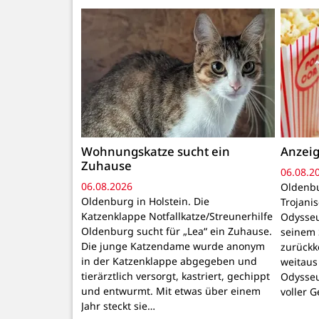
Wohnungskatze sucht ein
Anzeig
Zuhause
06.08.2
06.08.2026
Oldenbu
Oldenburg in Holstein. Die
Trojani
Katzenklappe Notfallkatze/Streunerhilfe
Odysseu
Oldenburg sucht für „Lea“ ein Zuhause.
seinem 
Die junge Katzendame wurde anonym
zurückk
in der Katzenklappe abgegeben und
weitaus
tierärztlich versorgt, kastriert, gechippt
Odysseu
und entwurmt. Mit etwas über einem
voller 
Jahr steckt sie…