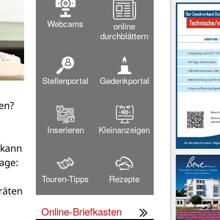
Webcams
online
durchblättern
Stellenportal
Gedenkportal
en? 
Inserieren
Kleinanzeigen
kann 
ge: 
Touren-Tipps
Rezepte
äten 
Online-Briefkasten