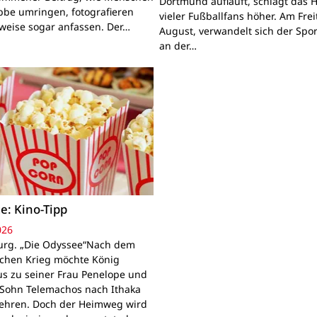
Dortmund aufläuft, schlägt das 
bbe umringen, fotografieren
vieler Fußballfans höher. Am Frei
lweise sogar anfassen. Der…
August, verwandelt sich der Spor
an der…
e: Kino-Tipp
026
rg. „Die Odyssee“Nach dem
schen Krieg möchte König
s zu seiner Frau Penelope und
Sohn Telemachos nach Ithaka
ehren. Doch der Heimweg wird