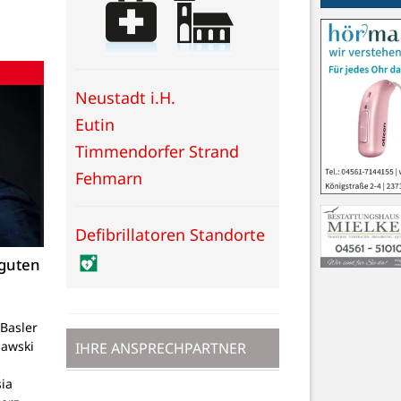
Neustadt i.H.
Eutin
Timmendorfer Strand
Fehmarn
Defibrillatoren Standorte
 guten
Basler
lawski
IHRE ANSPRECHPARTNER
ia