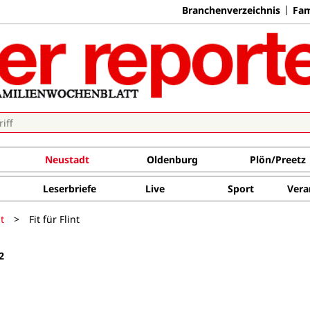
Branchenverzeichnis
Fam
Neustadt
Oldenburg
Plön/Preetz
Leserbriefe
Live
Sport
Vera
t
>
Fit für Flint
2