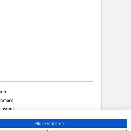
utin
ehmarn
eustadt
ldenburg
Alle akzeptieren
lön/Preetz