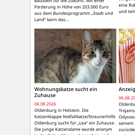
Baustein für die Zukunft. Mit einer
eine Ro
Förderung in Höhe von 203.000 Euro
und tei
aus dem Bundesprogramm „Stadt und
Land“ kann das…
Wohnungskatze sucht ein
Anzeig
Zuhause
06.08.2
06.08.2026
Oldenbu
Oldenburg in Holstein. Die
Trojani
Katzenklappe Notfallkatze/Streunerhilfe
Odysseu
Oldenburg sucht für „Lea“ ein Zuhause.
seinem 
Die junge Katzendame wurde anonym
zurückk