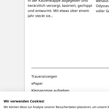
in der Katzenklappe abgegeben und
weitaus
tierärztlich versorgt, kastriert, gechippt
Odysseu
und entwurmt. Mit etwas über einem
voller 
Jahr steckt sie…
Traueranzeigen
ePaper
Kleinanzeige aufgeben
Gewinnspiele
Wir verwenden Cookies!
Notdienste
Wir können diese zur Analyse unserer Besucherdaten platzieren, um unsere W