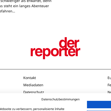
 schwieriger als erwartet, denn
s steht ein langes Abenteuer
Gefahren…
Kontakt
E
Mediadaten
F
Datenschutz
N
Impressum
O
Datenschutzbestimmungen
AGB
P
ebseite zu verbessern, personalisierte Inhalte