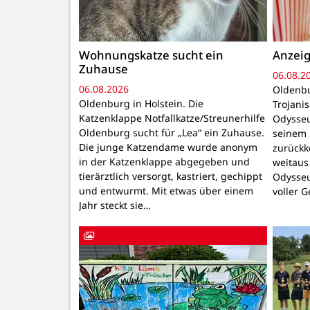
Wohnungskatze sucht ein
Anzeig
Zuhause
06.08.2
06.08.2026
Oldenbu
Oldenburg in Holstein. Die
Trojani
Katzenklappe Notfallkatze/Streunerhilfe
Odysseu
Oldenburg sucht für „Lea“ ein Zuhause.
seinem 
Die junge Katzendame wurde anonym
zurückk
in der Katzenklappe abgegeben und
weitaus
tierärztlich versorgt, kastriert, gechippt
Odysseu
und entwurmt. Mit etwas über einem
voller 
Jahr steckt sie…