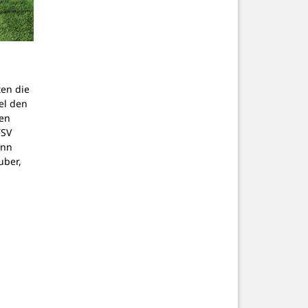
ten die
el den
en
TSV
ann
uber,