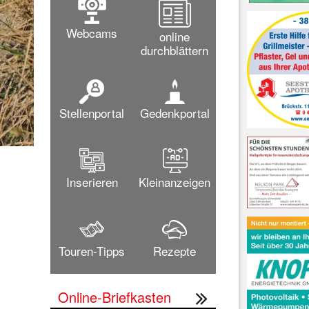
Webcams
online
durchblättern
Stellenportal
Gedenkportal
Eine frische Meeresbrise verströmt das stilvolle C
Inserieren
Kleinanzeigen
Touren-Tipps
Rezepte
Online-Briefkasten