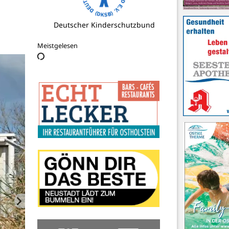
SC Cismar e.V.
Meistgelesen