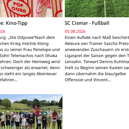
e: Kino-Tipp
SC Cismar - Fußball
026
05.08.2026
rg. „Die Odyssee“Nach dem
Einen Auftakt nach Maß bescher
schen Krieg möchte König
Akteure von Trainer Sascha Pretz
s zu seiner Frau Penelope und
anwesenden Zuschauern im erst
Sohn Telemachos nach Ithaka
Ligaspiel der Saison gegen den 
ehren. Doch der Heimweg wird
Lensahn. Torwart Dennis Kuhlm
 schwieriger als erwartet, denn
hielt zu Beginn seinen Kasten sa
s steht ein langes Abenteuer
dann übernahm die blau/gelbe
Gefahren…
Offensive und Vincent…