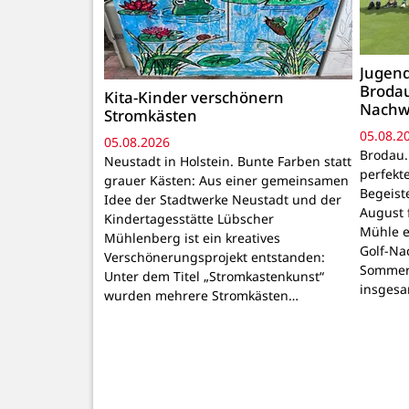
Jugend
Brodau
Kita-Kinder verschönern
Nachw
Stromkästen
05.08.2
05.08.2026
Brodau.
Neustadt in Holstein. Bunte Farben statt
perfekt
grauer Kästen: Aus einer gemeinsamen
Begeiste
Idee der Stadtwerke Neustadt und der
August 
Kindertagesstätte Lübscher
Mühle e
Mühlenberg ist ein kreatives
Golf-Na
Verschönerungsprojekt entstanden:
Sommer
Unter dem Titel „Stromkastenkunst“
insgesa
wurden mehrere Stromkästen…