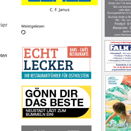
Tourist-Info Pelzerhaken
ier
Meistgelesen
aten