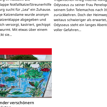
lappe Notfallkatze/Streunerhilfe
Odysseus zu seiner Frau Penelo
rg sucht für „Lea“ ein Zuhause.
seinem Sohn Telemachos nach I
nge Katzendame wurde anonym
zurückkehren. Doch der Heimwe
Katzenklappe abgegeben und
weitaus schwieriger als erwartet
lich versorgt, kastriert, gechippt
Odysseus steht ein langes Aben
wurmt. Mit etwas über einem
voller Gefahren…
ckt sie…
inder verschönern