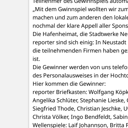
Teilnehmer des Gewinnspiels automati
„Mit dem Gwinnspiel wollten wir zum
machen und zum anderen den lokale
nochmal der klare Appell aller Spon
Die Hafenheimat, die Stadtwerke Neu
reporter sind sich einig: In Neusta
die teilnehmenden Firmen haben gezei
ist.
Die Gewinner werden von uns telefon
des Personalausweises in der Hochto
Hier kommen die Gewinner:
reporter Briefkasten: Wolfgang Köpke
Angelika Schlüter, Stephanie Lieske,
Siegfried Thode, Christian Jeschke, Uw
Christa Völker, Ingo Bendfeldt, Sabi
Wellenspiele: Laif Johannson, Britta