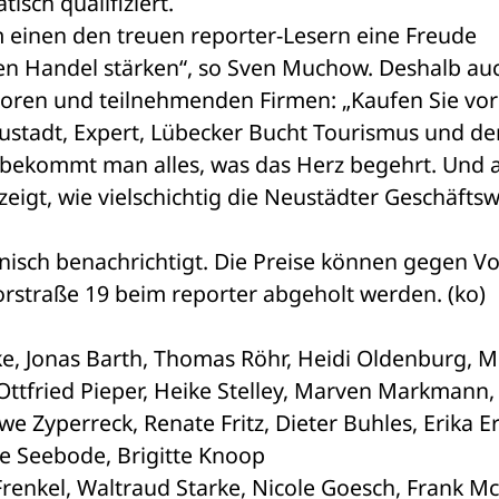
sch qualifiziert.
 einen den treuen reporter-Lesern eine Freude 
n Handel stärken“, so Sven Muchow. Deshalb auc
soren und teilnehmenden Firmen: „Kaufen Sie vor O
stadt, Expert, Lübecker Bucht Tourismus und der
dt bekommt man alles, was das Herz begehrt. Und a
gt, wie vielschichtig die Neustädter Geschäftswe
isch benachrichtigt. Die Preise können gegen Vo
rstraße 19 beim reporter abgeholt werden. (ko)
, Jonas Barth, Thomas Röhr, Heidi Oldenburg, M. 
 Ottfried Pieper, Heike Stelley, Marven Markmann, 
e Zyperreck, Renate Fritz, Dieter Buhles, Erika Ern
ne Seebode, Brigitte Knoop
 Frenkel, Waltraud Starke, Nicole Goesch, Frank M