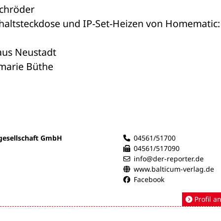
Schröder
altsteckdose und IP-Set-Heizen von Homematic: 
aus Neustadt
emarie Büthe
gesellschaft GmbH
04561/51700
04561/517090
info@der-reporter.de
www.balticum-verlag.de
Facebook
Profil a