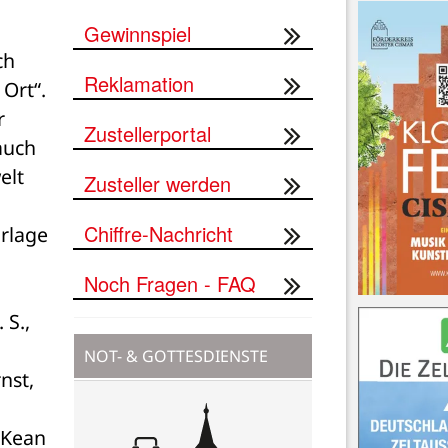
Gewinnspiel
h 
Reklamation
rt“. 
 
Zustellerportal
uch 
lt 
Zusteller werden
Chiffre-Nachricht
rlage 
Noch Fragen - FAQ
S., 
NOT- & GOTTESDIENSTE
st, 
cKean