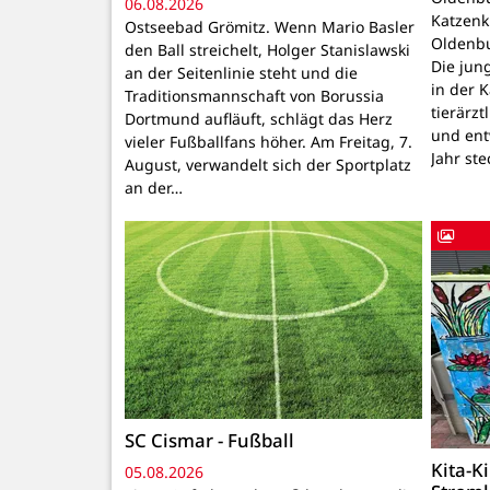
06.08.2026
Katzenk
Ostseebad Grömitz. Wenn Mario Basler
Oldenbu
den Ball streichelt, Holger Stanislawski
Die ju
an der Seitenlinie steht und die
in der 
Traditionsmannschaft von Borussia
tierärzt
Dortmund aufläuft, schlägt das Herz
und ent
vieler Fußballfans höher. Am Freitag, 7.
Jahr ste
August, verwandelt sich der Sportplatz
an der…
SC Cismar - Fußball
Kita-K
05.08.2026