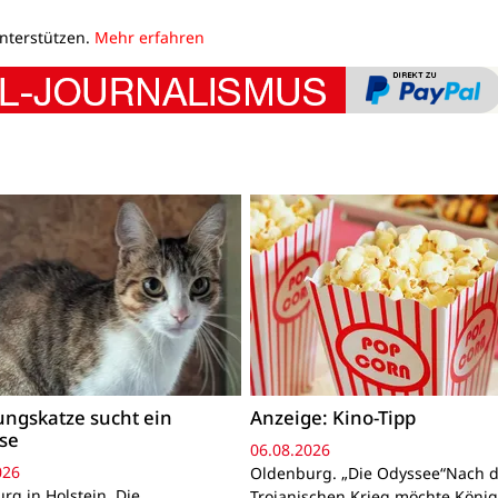
unterstützen.
Mehr erfahren
ngskatze sucht ein
Anzeige: Kino-Tipp
se
06.08.2026
026
Oldenburg. „Die Odyssee“Nach 
rg in Holstein. Die
Trojanischen Krieg möchte Köni