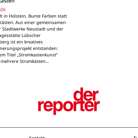
kästen
026
 in Holstein. Bunte Farben statt
Kästen: Aus einer gemeinsamen
r Stadtwerke Neustadt und der
agesstätte Lübscher
erg ist ein kreatives
nerungsprojekt entstanden:
em Titel „Stromkastenkunst“
 mehrere Stromkästen…
Kontakt
E