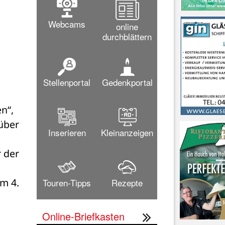
Webcams
online
durchblättern
Stellenportal
Gedenkportal
“, 
ber 
Inserieren
Kleinanzeigen
der 
m 4. 
Touren-Tipps
Rezepte
Online-Briefkasten