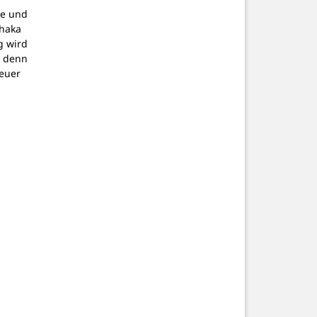
pe und
thaka
g wird
, denn
teuer