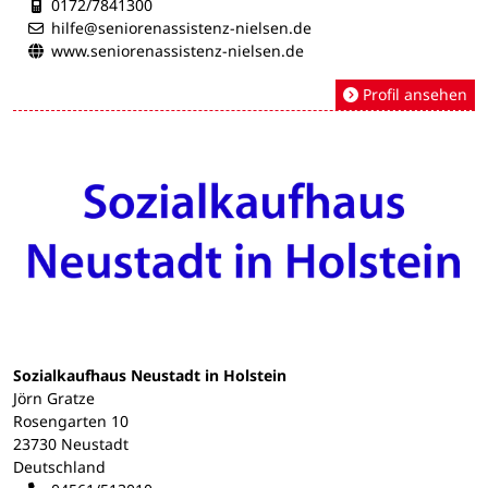
Mobilnummer:
0172/7841300
hilfe@seniorenassistenz-nielsen.de
www.seniorenassistenz-nielsen.de
Profil ansehen
Sozialkaufhaus Neustadt in Holstein
Jörn Gratze
Rosengarten 10
23730 Neustadt
Deutschland