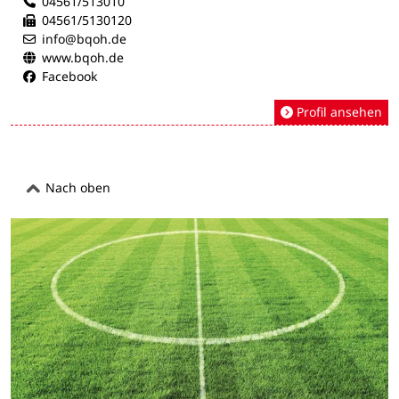
04561/513010
04561/5130120
info@bqoh.de
www.bqoh.de
Facebook
Profil ansehen
Nach oben