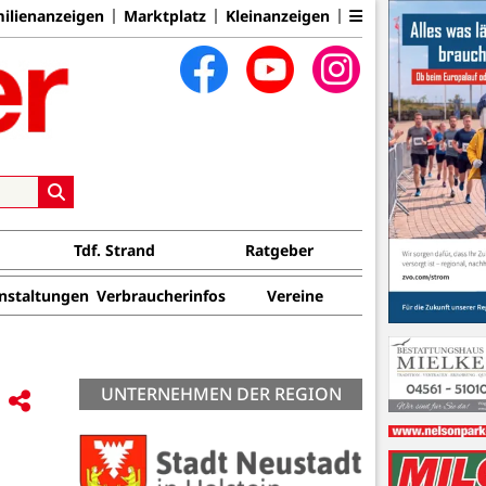
ilienanzeigen
Marktplatz
Kleinanzeigen
Tdf. Strand
Ratgeber
nstaltungen
Verbraucherinfos
Vereine
UNTERNEHMEN DER REGION