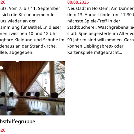
026
08.08.2026
utz. Vom 7. bis 11. September
Neustadt in Holstein. Am Donner
gt sich die Kirchengemeinde
dem 13. August findet um 17.30 
utz wieder an der
nächste Spiele-Treff in der
sammlung für Bethel. In dieser
Stadtbücherei, Waschgrabenallee
nnen zwischen 10 und 12 Uhr
statt. Spielbegeisterte im Alter v
ragbare Kleidung und Schuhe im
99 Jahren sind willkommen. Ger
ehaus an der Strandkirche,
können Lieblingsbrett- oder
llee, abgegeben…
Kartenspiele mitgebracht…
bsthilfegruppe
026