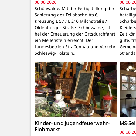
08.08.2026
08.08.2
Schönwalde. Mit der Fertigstellung der
Scharbe
Sanierung des Teilabschnitts 6,
beteili
Kreuzung L 57 / L 216 Milchstraße /
Scharbe
Oldenburger Straße, Schönwalde, ist
Kleider
bei der Erneuerung der Ortsdurchfahrt
Zeit kö
ein Meilenstein erreicht. Der
gute, t
Landesbetrieb Straßenbau und Verkehr
Gemeind
Schleswig-Holstein…
Stranda
Kinder- und Jugendfeuerwehr-
MS-Sel
Flohmarkt
08.08.2