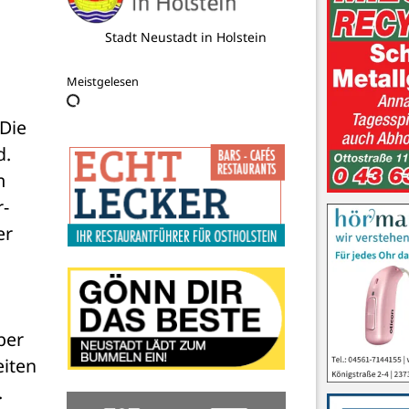
Gemeinschaftsschule Grömitz
Meistgelesen
Die 
. 
 
r-
r 
er 
iten 
 