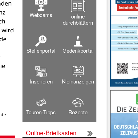
den 
z 
Webcams
online
h 
durchblättern
wird 
de 
Stellenportal
Gedenkportal
 
e 
Inserieren
Kleinanzeigen
Touren-Tipps
Rezepte
.de
Online-Briefkasten