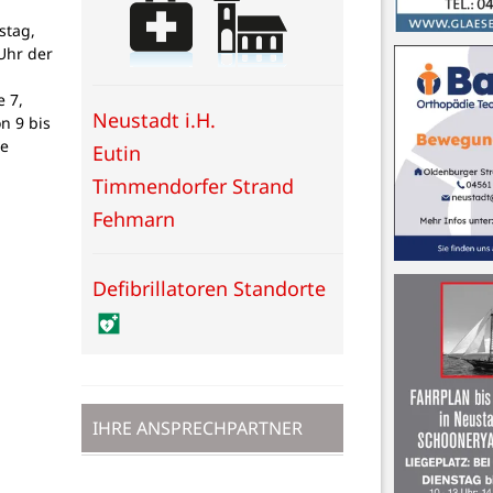
stag,
Uhr der
 7,
Neustadt i.H.
on 9 bis
ne
Eutin
Timmendorfer Strand
Fehmarn
Defibrillatoren Standorte
IHRE ANSPRECHPARTNER