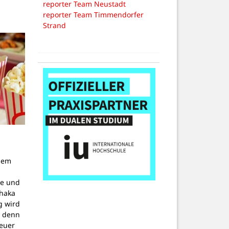
reporter Team Neustadt
reporter Team Timmendorfer
Strand
dem
g
pe und
thaka
g wird
, denn
teuer