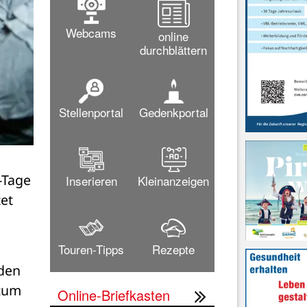
Webcams
online
durchblättern
Stellenportal
Gedenkportal
Tage 
Inserieren
Kleinanzeigen
et 
Touren-Tipps
Rezepte
den 
zum 
Online-Briefkasten