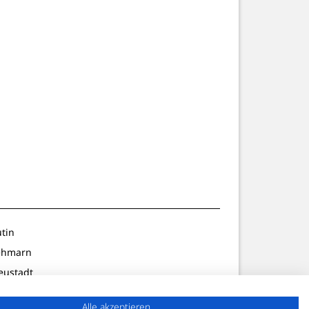
utin
ehmarn
eustadt
ldenburg
Alle akzeptieren