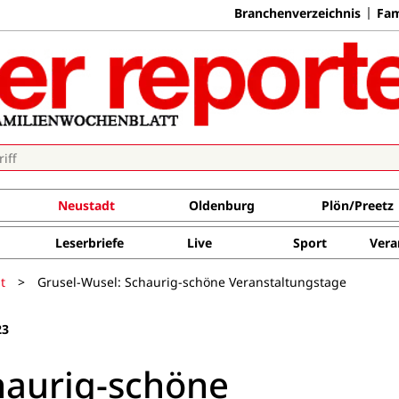
Branchenverzeichnis
Fam
Neustadt
Oldenburg
Plön/Preetz
Leserbriefe
Live
Sport
Vera
t
>
Grusel-Wusel: Schaurig-schöne Veranstaltungstage
23
haurig-schöne