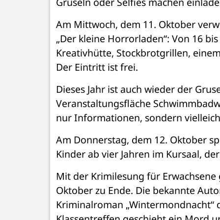
Gruseln oder Selfies machen einlade
Am Mittwoch, dem 11. Oktober verwa
„Der kleine Horrorladen“: Von 16 bis
Kreativhütte, Stockbrotgrillen, eine
Der Eintritt ist frei.
Dieses Jahr ist auch wieder der Gruse
Veranstaltungsfläche Schwimmbadwie
nur Informationen, sondern vielleic
Am Donnerstag, dem 12. Oktober spie
Kinder ab vier Jahren im Kursaal, der 
Mit der Krimilesung für Erwachsene 
Oktober zu Ende. Die bekannte Autori
Kriminalroman „Wintermondnacht“ d
Klassentreffen geschieht ein Mord u