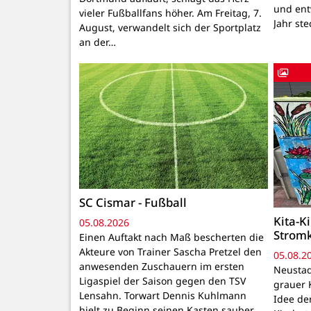
und ent
vieler Fußballfans höher. Am Freitag, 7.
Jahr ste
August, verwandelt sich der Sportplatz
an der…
SC Cismar - Fußball
Kita-K
05.08.2026
Strom
Einen Auftakt nach Maß bescherten die
Akteure von Trainer Sascha Pretzel den
05.08.2
anwesenden Zuschauern im ersten
Neustadt
Ligaspiel der Saison gegen den TSV
grauer 
Lensahn. Torwart Dennis Kuhlmann
Idee de
hielt zu Beginn seinen Kasten sauber,