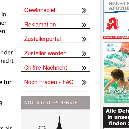
Gewinnspiel
in 
er 
Reklamation
n. 
Zustellerportal
r der 
Zusteller werden
icht 
Chiffre-Nachricht
 
Noch Fragen - FAQ
 für 
NOT- & GOTTESDIENSTE
. 
 als 