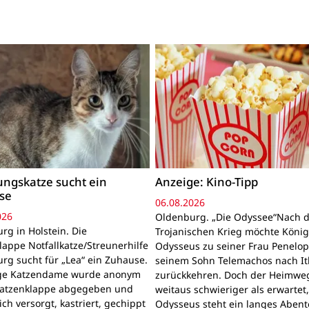
ngskatze sucht ein
Anzeige: Kino-Tipp
se
06.08.2026
026
Oldenburg. „Die Odyssee“Nach 
rg in Holstein. Die
Trojanischen Krieg möchte Köni
lappe Notfallkatze/Streunerhilfe
Odysseus zu seiner Frau Penelo
rg sucht für „Lea“ ein Zuhause.
seinem Sohn Telemachos nach I
nge Katzendame wurde anonym
zurückkehren. Doch der Heimwe
Katzenklappe abgegeben und
weitaus schwieriger als erwartet
lich versorgt, kastriert, gechippt
Odysseus steht ein langes Aben