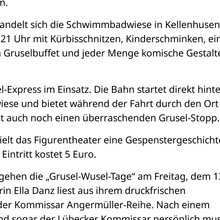
n.
ndelt sich die Schwimmbadwiese in Kellenhusen 
 21 Uhr mit Kürbisschnitzen, Kinderschminken, ein
m Gruselbuffet und jeder Menge komische Gestalte
l-Express im Einsatz. Die Bahn startet direkt hinte
se und bietet während der Fahrt durch den Ort n
ht auch noch einen überraschenden Grusel-Stopp.
lt das Figurentheater eine Gespenstergeschichte
Eintritt kostet 5 Euro.
gehen die „Grusel-Wusel-Tage“ am Freitag, dem 13
n Ella Danz liest aus ihrem druckfrischen 
er Kommissar Angermüller-Reihe. Nach einem 
nd sogar der Lübecker Kommissar persönlich muss