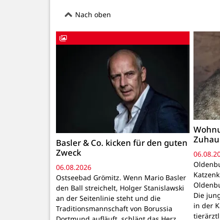
Nach oben
Wohnu
Zuhau
Basler & Co. kicken für den guten
Zweck
06.08.2
Oldenbu
06.08.2026
Katzenk
Ostseebad Grömitz. Wenn Mario Basler
Oldenbu
den Ball streichelt, Holger Stanislawski
Die ju
an der Seitenlinie steht und die
in der 
Traditionsmannschaft von Borussia
tierärzt
Dortmund aufläuft, schlägt das Herz