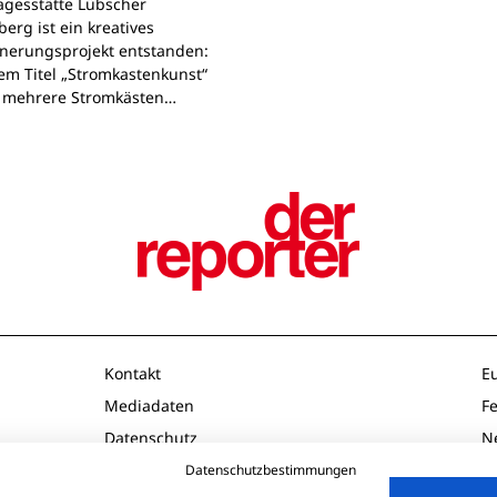
agesstätte Lübscher
erg ist ein kreatives
nerungsprojekt entstanden:
em Titel „Stromkastenkunst“
 mehrere Stromkästen…
Kontakt
E
Mediadaten
F
Datenschutz
N
Impressum
O
Datenschutzbestimmungen