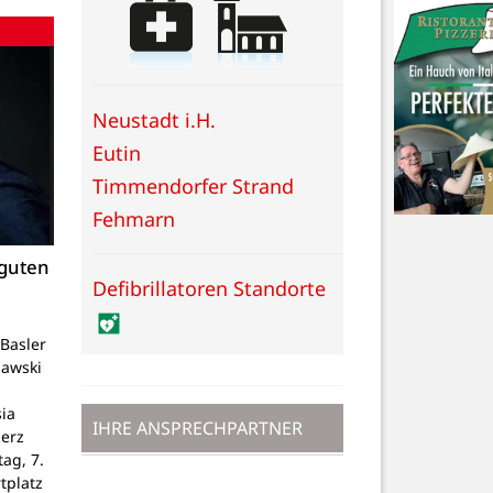
Neustadt i.H.
Eutin
Timmendorfer Strand
Fehmarn
 guten
Defibrillatoren Standorte
Basler
lawski
ia
IHRE ANSPRECHPARTNER
Herz
tag, 7.
tplatz