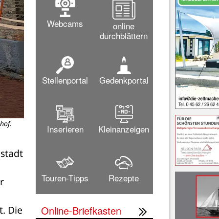
Webcams
online
durchblättern
Stellenportal
Gedenkportal
hof.
Inserieren
Kleinanzeigen
stadt 
Touren-Tipps
Rezepte
 
Online-Briefkasten
. Die 