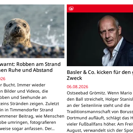
warnt: Robben am Strand
hen Ruhe und Abstand
Basler & Co. kicken für den
Zweck
026
r Bucht. Immer wieder
06.08.2026
n Bilder und Videos, die
Ostseebad Grömitz. Wenn Mario 
obben und Seehunde an
den Ball streichelt, Holger Stanis
teins Stränden zeigen. Zuletzt
an der Seitenlinie steht und die
ein in Timmendorfer Strand
Traditionsmannschaft von Boruss
mmener Beitrag, wie Menschen
Dortmund aufläuft, schlägt das 
bbe umringen, fotografieren
vieler Fußballfans höher. Am Frei
lweise sogar anfassen. Der…
August, verwandelt sich der Spor