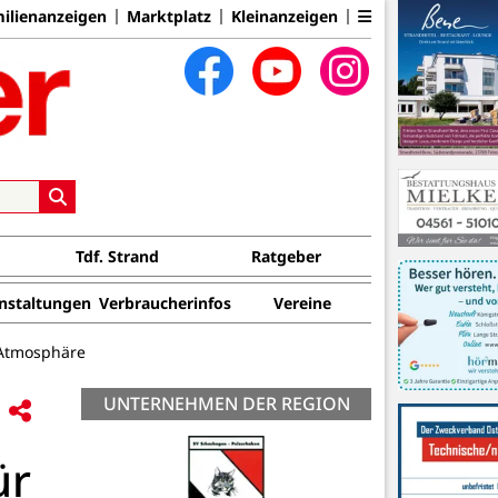
ilienanzeigen
Marktplatz
Kleinanzeigen
Tdf. Strand
Ratgeber
nstaltungen
Verbraucherinfos
Vereine
 Atmosphäre
UNTERNEHMEN DER REGION
ür