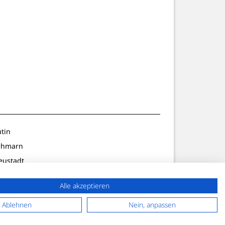
utin
ehmarn
eustadt
ldenburg
Alle akzeptieren
lön/Preetz
f. Strand
Ablehnen
Nein, anpassen