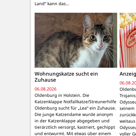
Land“ kann das…
Wohnungskatze sucht ein
Anzeig
Zuhause
06.08.2
06.08.2026
Oldenbu
Oldenburg in Holstein. Die
Trojani
Katzenklappe Notfallkatze/Streunerhilfe
Odysseu
Oldenburg sucht für „Lea“ ein Zuhause.
seinem 
Die junge Katzendame wurde anonym
zurückk
in der Katzenklappe abgegeben und
weitaus
tierärztlich versorgt, kastriert, gechippt
Odysseu
und entwurmt. Mit etwas über einem
voller 