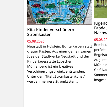
Jugend
Brodau
Kita-Kinder verschönern
Nachw
Stromkästen
05.08.2
05.08.2026
Brodau.
Neustadt in Holstein. Bunte Farben statt
perfekt
grauer Kästen: Aus einer gemeinsamen
Begeiste
Idee der Stadtwerke Neustadt und der
August 
Kindertagesstätte Lübscher
Mühle e
Mühlenberg ist ein kreatives
Golf-Na
Verschönerungsprojekt entstanden:
Sommer
Unter dem Titel „Stromkastenkunst“
insgesa
wurden mehrere Stromkästen…