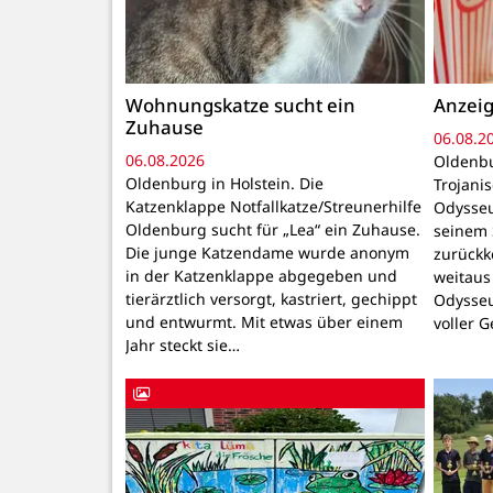
Wohnungskatze sucht ein
Anzeig
Zuhause
06.08.2
06.08.2026
Oldenbu
Oldenburg in Holstein. Die
Trojani
Katzenklappe Notfallkatze/Streunerhilfe
Odysseu
Oldenburg sucht für „Lea“ ein Zuhause.
seinem 
Die junge Katzendame wurde anonym
zurückk
in der Katzenklappe abgegeben und
weitaus
tierärztlich versorgt, kastriert, gechippt
Odysseu
und entwurmt. Mit etwas über einem
voller 
Jahr steckt sie…