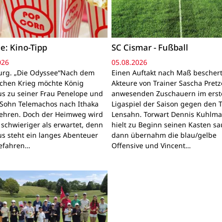
e: Kino-Tipp
SC Cismar - Fußball
026
05.08.2026
rg. „Die Odyssee“Nach dem
Einen Auftakt nach Maß bescher
schen Krieg möchte König
Akteure von Trainer Sascha Pretz
s zu seiner Frau Penelope und
anwesenden Zuschauern im erst
Sohn Telemachos nach Ithaka
Ligaspiel der Saison gegen den 
ehren. Doch der Heimweg wird
Lensahn. Torwart Dennis Kuhlm
 schwieriger als erwartet, denn
hielt zu Beginn seinen Kasten sa
s steht ein langes Abenteuer
dann übernahm die blau/gelbe
Gefahren…
Offensive und Vincent…