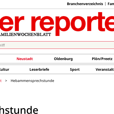
Branchenverzeichnis
Fam
Neustadt
Oldenburg
Plön/Preetz
Kultur
Leserbriefe
Sport
Veranstal
t
>
Hebammensprechstunde
hstunde