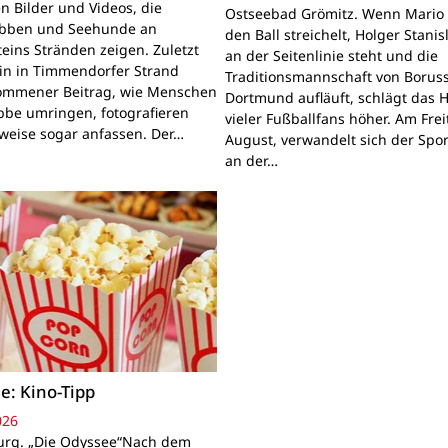
n Bilder und Videos, die
Ostseebad Grömitz. Wenn Mario 
obben und Seehunde an
den Ball streichelt, Holger Stanis
teins Stränden zeigen. Zuletzt
an der Seitenlinie steht und die
ein in Timmendorfer Strand
Traditionsmannschaft von Boruss
mmener Beitrag, wie Menschen
Dortmund aufläuft, schlägt das 
bbe umringen, fotografieren
vieler Fußballfans höher. Am Frei
lweise sogar anfassen. Der…
August, verwandelt sich der Spor
an der…
e: Kino-Tipp
026
rg. „Die Odyssee“Nach dem