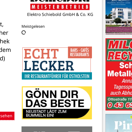
Elektro Schiebold GmbH & Co. KG
, 
Meistgelesen
her 
hek 
 dem 
d)
nsehen