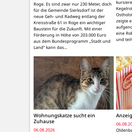
kursiere
Roge. Es sind zwar nur 230 Meter, doch
Kegelr
für die Gemeinde Sierksdorf ist der
Osthols
neue Geh- und Radweg entlang der
zeigte 
Kreisstraße 61 in Roge ein wichtiger
aufgeno
Baustein für die Zukunft. Mit einer
eine Ro
Förderung in Höhe von 203.000 Euro
und tei
aus dem Bundesprogramm „Stadt und
Land“ kann das…
Wohnungskatze sucht ein
Anzeig
Zuhause
06.08.2
06.08.2026
Oldenbu