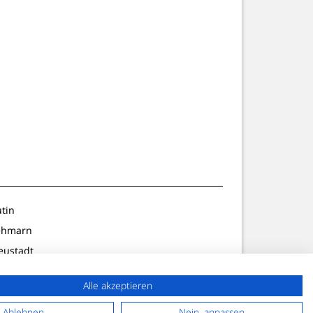
utin
ehmarn
eustadt
ldenburg
Alle akzeptieren
lön/Preetz
f. Strand
Ablehnen
Nein, anpassen