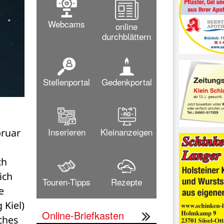
Webcams
online
durchblättern
Stellenportal
Gedenkportal
Inserieren
Kleinanzeigen
ruar 
h 
ch 
Touren-Tipps
Rezepte
 
iel) 
Online-Briefkasten
hes 