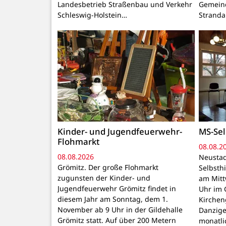
Landesbetrieb Straßenbau und Verkehr
Gemeind
Schleswig-Holstein…
Stranda
Kinder- und Jugendfeuerwehr-
MS-Sel
Flohmarkt
08.08.2
08.08.2026
Neustad
Grömitz. Der große Flohmarkt
Selbsthi
zugunsten der Kinder- und
am Mitt
Jugendfeuerwehr Grömitz findet in
Uhr im 
diesem Jahr am Sonntag, dem 1.
Kirchen
November ab 9 Uhr in der Gildehalle
Danzige
Grömitz statt. Auf über 200 Metern
monatli