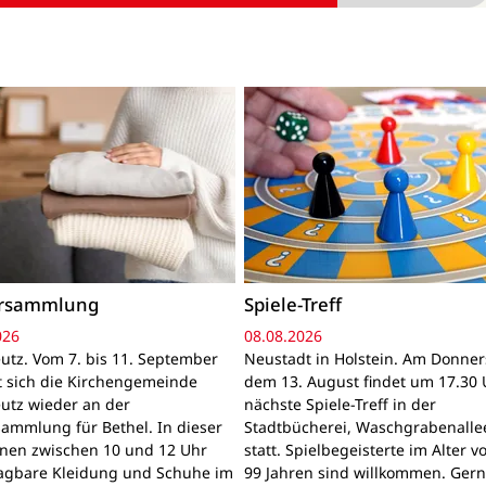
ersammlung
Spiele-Treff
026
08.08.2026
utz. Vom 7. bis 11. September
Neustadt in Holstein. Am Donner
gt sich die Kirchengemeinde
dem 13. August findet um 17.30 
utz wieder an der
nächste Spiele-Treff in der
sammlung für Bethel. In dieser
Stadtbücherei, Waschgrabenallee
nnen zwischen 10 und 12 Uhr
statt. Spielbegeisterte im Alter v
ragbare Kleidung und Schuhe im
99 Jahren sind willkommen. Ger