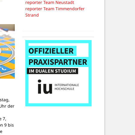
reporter Team Neustadt
reporter Team Timmendorfer
Strand
stag,
Uhr der
 7,
on 9 bis
ne