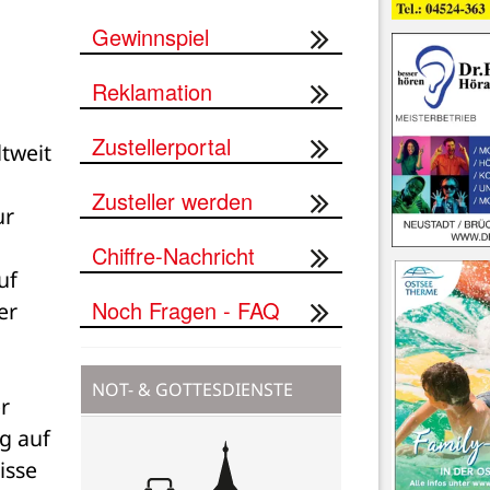
Gewinnspiel
Reklamation
Zustellerportal
weit 
Zusteller werden
r 
Chiffre-Nachricht
f 
Noch Fragen - FAQ
r 
 
NOT- & GOTTESDIENSTE
 
 auf 
sse 