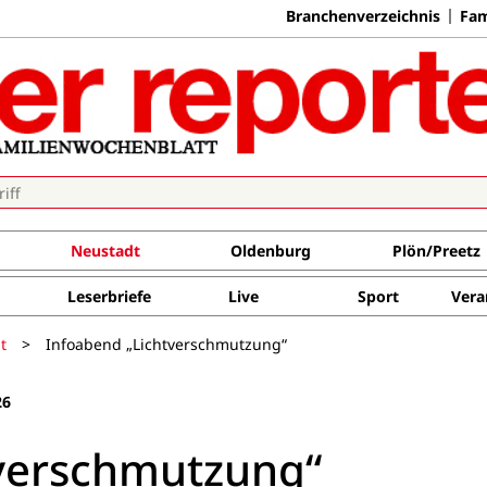
Branchenverzeichnis
Fam
Neustadt
Oldenburg
Plön/Preetz
Leserbriefe
Live
Sport
Vera
t
>
Infoabend „Lichtverschmutzung“
26
tverschmutzung“