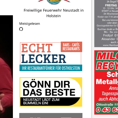
DLRG Grömitz e.V.
Meistgelesen