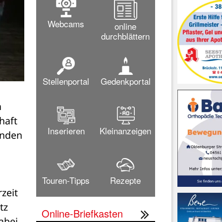
Webcams
online
durchblättern
Stellenportal
Gedenkportal
 
aft 
Inserieren
Kleinanzeigen
nden 
Touren-Tipps
Rezepte
eit 
z 
Online-Briefkasten
bei 