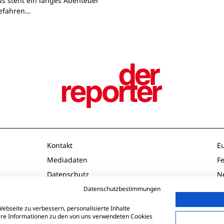
s steht ein langes Abenteuer
Gefahren…
Kontakt
E
Mediadaten
F
Datenschutz
N
Impressum
O
Datenschutzbestimmungen
AGB
P
ebseite zu verbessern, personalisierte Inhalte
tere Informationen zu den von uns verwendeten Cookies
Td