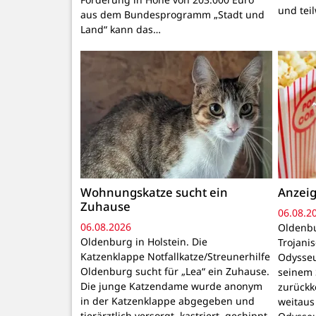
und tei
aus dem Bundesprogramm „Stadt und
Land“ kann das…
Wohnungskatze sucht ein
Anzeig
Zuhause
06.08.2
06.08.2026
Oldenbu
Oldenburg in Holstein. Die
Trojani
Katzenklappe Notfallkatze/Streunerhilfe
Odysseu
Oldenburg sucht für „Lea“ ein Zuhause.
seinem 
Die junge Katzendame wurde anonym
zurückk
in der Katzenklappe abgegeben und
weitaus
tierärztlich versorgt, kastriert, gechippt