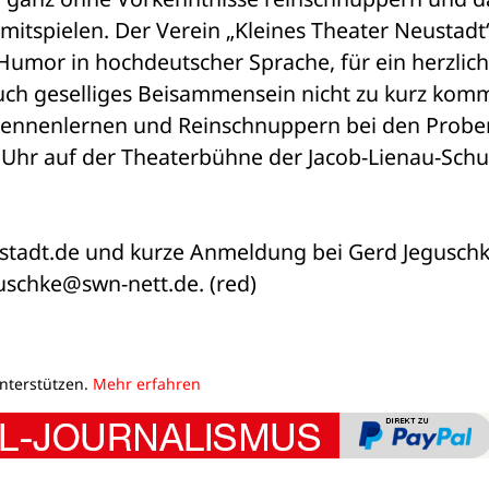
itspielen. Der Verein „Kleines Theater Neustadt“
 Humor in hochdeutscher Sprache, für ein herzliche
ch geselliges Beisammensein nicht zu kurz kommt
 Kennenlernen und Reinschnuppern bei den Proben
Uhr auf der Theaterbühne der Jacob-Lienau-Schul
ustadt.de und kurze Anmeldung bei Gerd Jeguschk
uschke@swn-nett.de. (red)
unterstützen.
Mehr erfahren