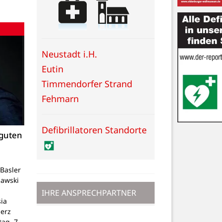
Neustadt i.H.
Eutin
Timmendorfer Strand
Fehmarn
Defibrillatoren Standorte
 guten
Basler
lawski
IHRE ANSPRECHPARTNER
ia
Herz
tag, 7.