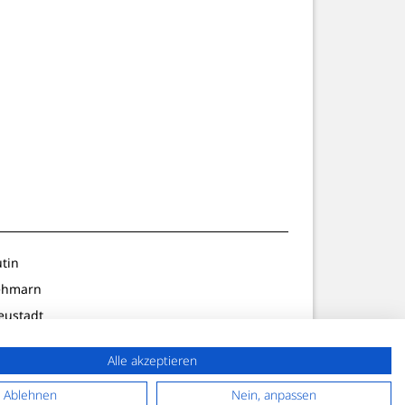
utin
ehmarn
eustadt
ldenburg
Alle akzeptieren
lön/Preetz
f. Strand
Ablehnen
Nein, anpassen