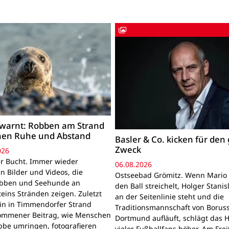
warnt: Robben am Strand
hen Ruhe und Abstand
Basler & Co. kicken für den
Zweck
026
r Bucht. Immer wieder
06.08.2026
n Bilder und Videos, die
Ostseebad Grömitz. Wenn Mario 
obben und Seehunde an
den Ball streichelt, Holger Stanis
teins Stränden zeigen. Zuletzt
an der Seitenlinie steht und die
ein in Timmendorfer Strand
Traditionsmannschaft von Boruss
mmener Beitrag, wie Menschen
Dortmund aufläuft, schlägt das 
bbe umringen, fotografieren
vieler Fußballfans höher. Am Frei