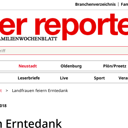
Branchenverzeichnis
Fam
Neustadt
Oldenburg
Plön/Preetz
Leserbriefe
Live
Sport
Vera
t
>
Landfrauen feiern Erntedank
018
n Erntedank