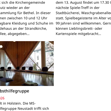
gt sich die Kirchengemeinde
dem 13. August findet um 17.30 
utz wieder an der
nächste Spiele-Treff in der
sammlung für Bethel. In dieser
Stadtbücherei, Waschgrabenallee
nnen zwischen 10 und 12 Uhr
statt. Spielbegeisterte im Alter v
ragbare Kleidung und Schuhe im
99 Jahren sind willkommen. Ger
ehaus an der Strandkirche,
können Lieblingsbrett- oder
llee, abgegeben…
Kartenspiele mitgebracht…
bsthilfegruppe
026
t in Holstein. Die MS-
lfegruppe Neustadt trifft sich