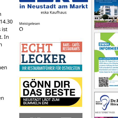
eska Kaufhaus
 
4.30 
Meistgelesen
ist 
 In 
 
hen 
n 