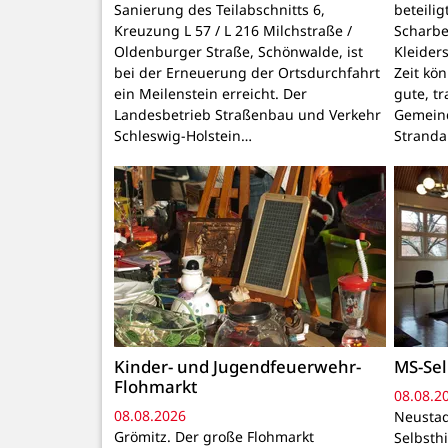
Sanierung des Teilabschnitts 6,
beteili
Kreuzung L 57 / L 216 Milchstraße /
Scharbe
Oldenburger Straße, Schönwalde, ist
Kleider
bei der Erneuerung der Ortsdurchfahrt
Zeit kö
ein Meilenstein erreicht. Der
gute, t
Landesbetrieb Straßenbau und Verkehr
Gemeind
Schleswig-Holstein…
Stranda
Kinder- und Jugendfeuerwehr-
MS-Sel
Flohmarkt
08.08.2
08.08.2026
Neustad
Grömitz. Der große Flohmarkt
Selbsthi