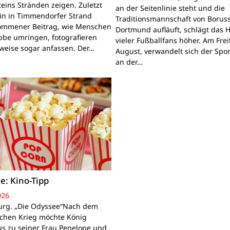
teins Stränden zeigen. Zuletzt
an der Seitenlinie steht und die
ein in Timmendorfer Strand
Traditionsmannschaft von Boruss
mmener Beitrag, wie Menschen
Dortmund aufläuft, schlägt das 
bbe umringen, fotografieren
vieler Fußballfans höher. Am Frei
lweise sogar anfassen. Der…
August, verwandelt sich der Spor
an der…
e: Kino-Tipp
026
rg. „Die Odyssee“Nach dem
schen Krieg möchte König
s zu seiner Frau Penelope und