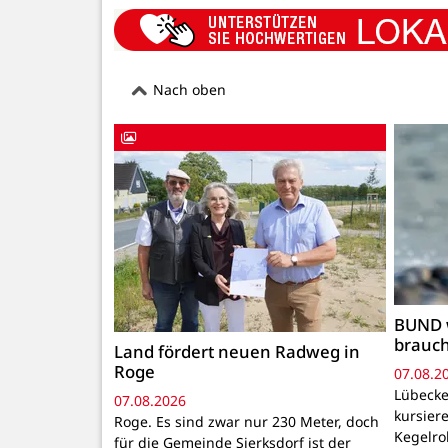
Nach oben
BUND 
brauc
Land fördert neuen Radweg in
Roge
07.08.2
Lübecke
07.08.2026
kursiere
Roge. Es sind zwar nur 230 Meter, doch
Kegelr
für die Gemeinde Sierksdorf ist der