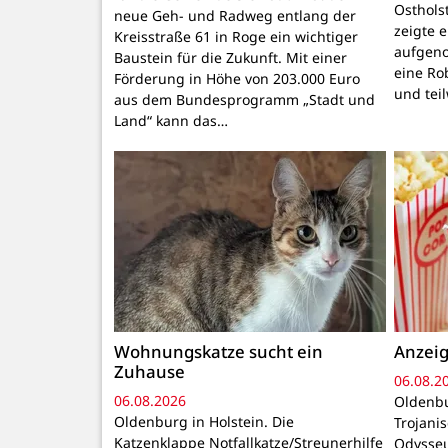
Osthols
neue Geh- und Radweg entlang der
zeigte 
Kreisstraße 61 in Roge ein wichtiger
aufgeno
Baustein für die Zukunft. Mit einer
eine Ro
Förderung in Höhe von 203.000 Euro
und tei
aus dem Bundesprogramm „Stadt und
Land“ kann das…
Wohnungskatze sucht ein
Anzeig
Zuhause
06.08.2
06.08.2026
Oldenbu
Oldenburg in Holstein. Die
Trojani
Katzenklappe Notfallkatze/Streunerhilfe
Odysseu