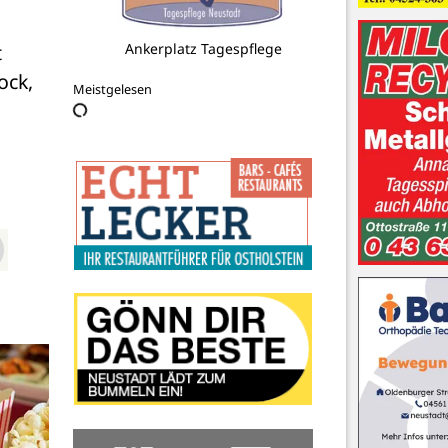
 
Kino Center
ck, 
Meistgelesen