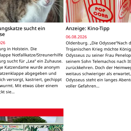
ngskatze sucht ein
Anzeige: Kino-Tipp
se
06.08.2026
026
Oldenburg. „Die Odyssee“Nach 
rg in Holstein. Die
Trojanischen Krieg möchte Köni
lappe Notfallkatze/Streunerhilfe
Odysseus zu seiner Frau Penelo
rg sucht für „Lea“ ein Zuhause.
seinem Sohn Telemachos nach I
nge Katzendame wurde anonym
zurückkehren. Doch der Heimwe
Katzenklappe abgegeben und
weitaus schwieriger als erwartet
lich versorgt, kastriert, gechippt
Odysseus steht ein langes Aben
wurmt. Mit etwas über einem
voller Gefahren…
ckt sie…