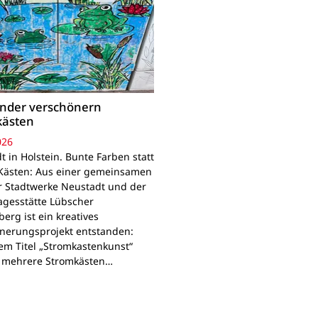
inder verschönern
kästen
026
 in Holstein. Bunte Farben statt
Kästen: Aus einer gemeinsamen
r Stadtwerke Neustadt und der
agesstätte Lübscher
erg ist ein kreatives
nerungsprojekt entstanden:
em Titel „Stromkastenkunst“
 mehrere Stromkästen…