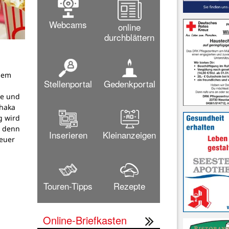
Webcams
online
durchblättern
dem
Stellenportal
Gedenkportal
g
pe und
thaka
g wird
, denn
Inserieren
Kleinanzeigen
teuer
Touren-Tipps
Rezepte
Online-Briefkasten