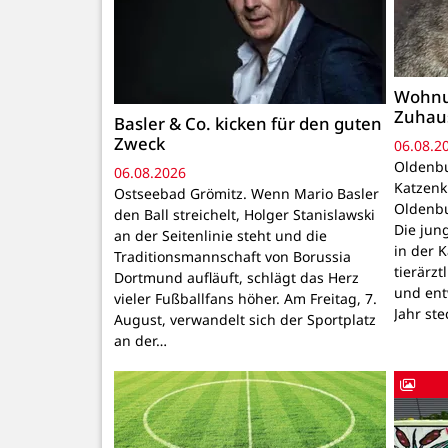
Wohnu
Zuhau
Basler & Co. kicken für den guten
Zweck
06.08.2
Oldenbu
06.08.2026
Katzenk
Ostseebad Grömitz. Wenn Mario Basler
Oldenbu
den Ball streichelt, Holger Stanislawski
Die ju
an der Seitenlinie steht und die
in der 
Traditionsmannschaft von Borussia
tierärzt
Dortmund aufläuft, schlägt das Herz
und ent
vieler Fußballfans höher. Am Freitag, 7.
Jahr ste
August, verwandelt sich der Sportplatz
an der…