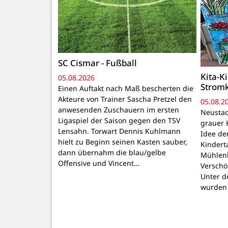
SC Cismar - Fußball
Kita-K
05.08.2026
Strom
Einen Auftakt nach Maß bescherten die
Akteure von Trainer Sascha Pretzel den
05.08.2
anwesenden Zuschauern im ersten
Neustadt
Ligaspiel der Saison gegen den TSV
grauer 
Lensahn. Torwart Dennis Kuhlmann
Idee de
hielt zu Beginn seinen Kasten sauber,
Kindert
dann übernahm die blau/gelbe
Mühlenb
Offensive und Vincent…
Verschö
Unter d
wurden