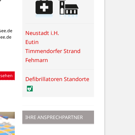
see.de
Neustadt i.H.
see.de
Eutin
Timmendorfer Strand
Fehmarn
nsehen
Defibrillatoren Standorte
IHRE ANSPRECHPARTNER