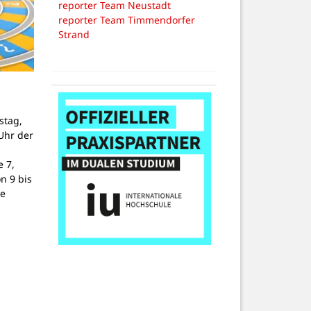
reporter Team Neustadt
reporter Team Timmendorfer
Strand
stag,
Uhr der
 7,
on 9 bis
ne