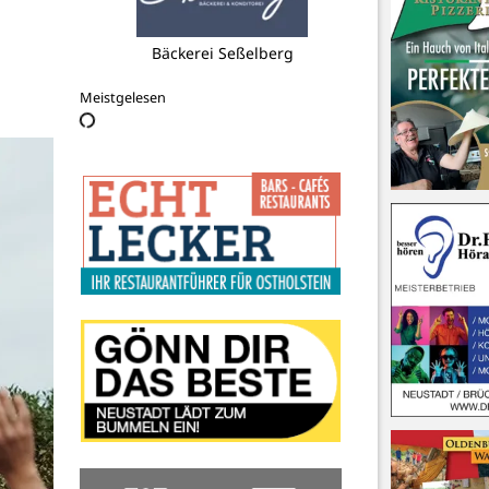
Kreissportverband Ostholstein e.V.
Meistgelesen