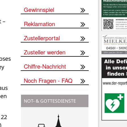
Gewinnspiel
– 
Reklamation
Zustellerportal
Zusteller werden
oses 
Chiffre-Nachricht
y 
Noch Fragen - FAQ
aus 
en 
NOT- & GOTTESDIENSTE
22 
)