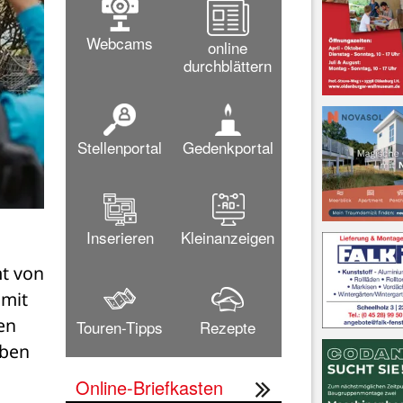
Webcams
online
durchblättern
Stellenportal
Gedenkportal
Inserieren
Kleinanzeigen
t von 
mit 
n 
Touren-Tipps
Rezepte
ben 
Online-Briefkasten