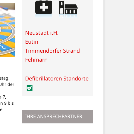
Neustadt i.H.
Eutin
Timmendorfer Strand
Fehmarn
Defibrillatoren Standorte
stag,
Uhr der
 7,
on 9 bis
ne
IHRE ANSPRECHPARTNER