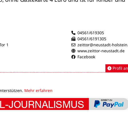
04561/619305
04561/6191305
or 1
zeittor@neustadt-holstein
www.zeittor-neustadt.de
Facebook
Profil a
unterstützen.
Mehr erfahren