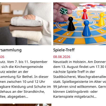
ersammlung
Spiele-Treff
026
08.08.2026
utz. Vom 7. bis 11. September
Neustadt in Holstein. Am Donner
gt sich die Kirchengemeinde
dem 13. August findet um 17.30 
utz wieder an der
nächste Spiele-Treff in der
sammlung für Bethel. In dieser
Stadtbücherei, Waschgrabenallee
nnen zwischen 10 und 12 Uhr
statt. Spielbegeisterte im Alter v
ragbare Kleidung und Schuhe im
99 Jahren sind willkommen. Ger
ehaus an der Strandkirche,
können Lieblingsbrett- oder
llee, abgegeben…
Kartenspiele mitgebracht…