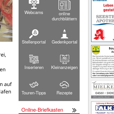
Webcams
online
durchblättern
Stellenportal
Gedenkportal
i, 
Inserieren
Kleinanzeigen
en 
 auf 
afen 
Touren-Tipps
Rezepte
Online-Briefkasten