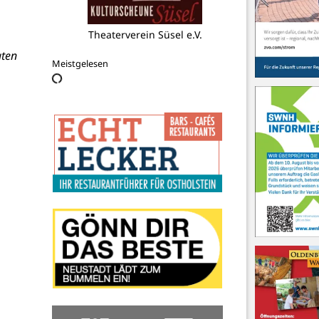
Grömitzer Welle
aten
Meistgelesen