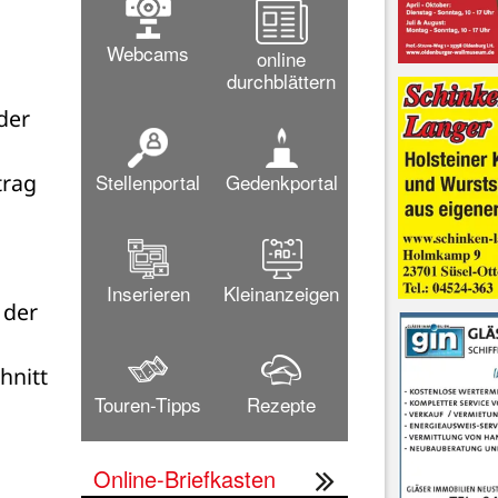
Webcams
online
durchblättern
er 
Stellenportal
Gedenkportal
rag 
Inserieren
Kleinanzeigen
der 
 
nitt 
Touren-Tipps
Rezepte
Online-Briefkasten