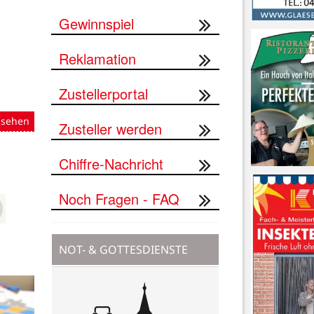
Gewinnspiel
Reklamation
Zustellerportal
nsehen
Zusteller werden
Chiffre-Nachricht
Noch Fragen - FAQ
NOT- & GOTTESDIENSTE