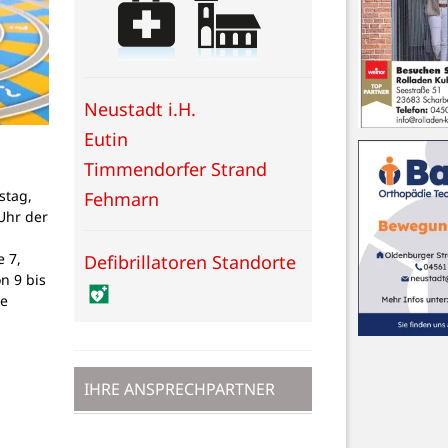
Neustadt i.H.
Eutin
Timmendorfer Strand
stag,
Fehmarn
Uhr der
 7,
Defibrillatoren Standorte
on 9 bis
ne
IHRE ANSPRECHPARTNER