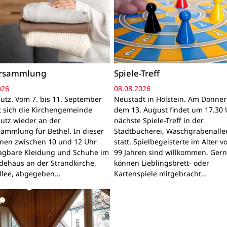
ersammlung
Spiele-Treff
026
08.08.2026
utz. Vom 7. bis 11. September
Neustadt in Holstein. Am Donner
gt sich die Kirchengemeinde
dem 13. August findet um 17.30 
utz wieder an der
nächste Spiele-Treff in der
sammlung für Bethel. In dieser
Stadtbücherei, Waschgrabenallee
nnen zwischen 10 und 12 Uhr
statt. Spielbegeisterte im Alter v
ragbare Kleidung und Schuhe im
99 Jahren sind willkommen. Ger
ehaus an der Strandkirche,
können Lieblingsbrett- oder
llee, abgegeben…
Kartenspiele mitgebracht…