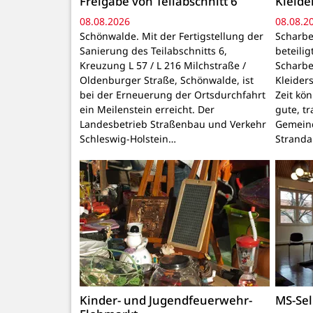
Freigabe von Teilabschnitt 6
Kleid
08.08.2026
08.08.2
Schönwalde. Mit der Fertigstellung der
Scharbe
Sanierung des Teilabschnitts 6,
beteili
Kreuzung L 57 / L 216 Milchstraße /
Scharbe
Oldenburger Straße, Schönwalde, ist
Kleider
bei der Erneuerung der Ortsdurchfahrt
Zeit kö
ein Meilenstein erreicht. Der
gute, t
Landesbetrieb Straßenbau und Verkehr
Gemeind
Schleswig-Holstein…
Stranda
Kinder- und Jugendfeuerwehr-
MS-Sel