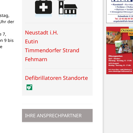
stag,
Uhr der
Neustadt i.H.
 7,
on 9 bis
Eutin
ne
Timmendorfer Strand
Fehmarn
Defibrillatoren Standorte
IHRE ANSPRECHPARTNER