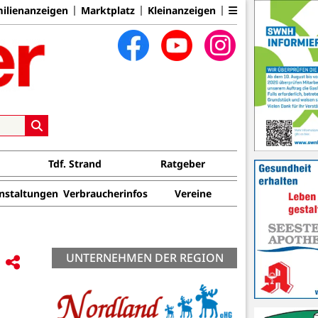
ilienanzeigen
Marktplatz
Kleinanzeigen
Tdf. Strand
Ratgeber
nstaltungen
Verbraucherinfos
Vereine
UNTERNEHMEN DER REGION