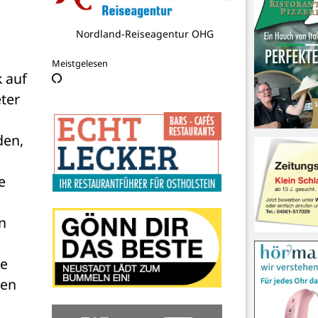
Nordland-Reiseagentur OHG
Meistgelesen
 auf 
er 
en, 
 
 
e 
en 