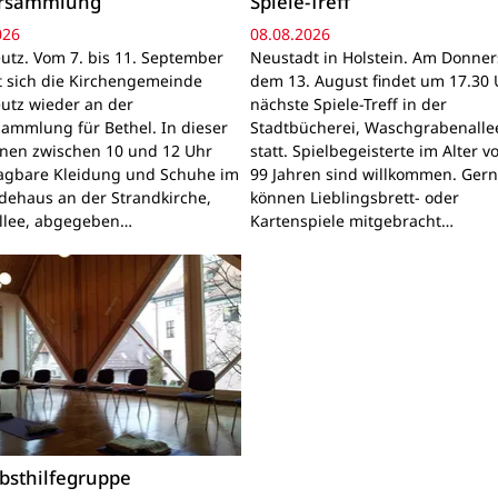
ersammlung
Spiele-Treff
026
08.08.2026
utz. Vom 7. bis 11. September
Neustadt in Holstein. Am Donner
gt sich die Kirchengemeinde
dem 13. August findet um 17.30 
utz wieder an der
nächste Spiele-Treff in der
sammlung für Bethel. In dieser
Stadtbücherei, Waschgrabenallee
nnen zwischen 10 und 12 Uhr
statt. Spielbegeisterte im Alter v
ragbare Kleidung und Schuhe im
99 Jahren sind willkommen. Ger
ehaus an der Strandkirche,
können Lieblingsbrett- oder
llee, abgegeben…
Kartenspiele mitgebracht…
bsthilfegruppe