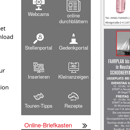
Webcams
online
durchblättern
t 
load 
Stellenportal
Gedenkportal
r 
Inserieren
Kleinanzeigen
ion 
Touren-Tipps
Rezepte
Online-Briefkasten