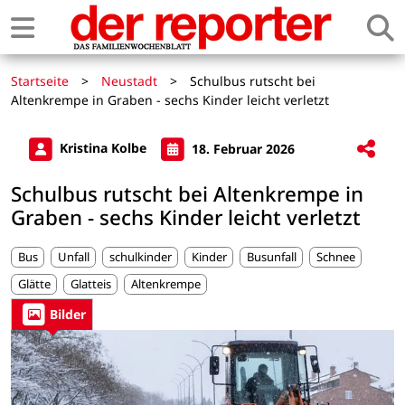
Startseite
>
Neustadt
>
Schulbus rutscht bei
Altenkrempe in Graben - sechs Kinder leicht verletzt
Kristina Kolbe
18. Februar 2026
Schulbus rutscht bei Altenkrempe in
Graben - sechs Kinder leicht verletzt
Bus
Unfall
schulkinder
Kinder
Busunfall
Schnee
Glätte
Glatteis
Altenkrempe
Bilder