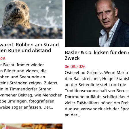
warnt: Robben am Strand
hen Ruhe und Abstand
Basler & Co. kicken für den
Zweck
026
r Bucht. Immer wieder
06.08.2026
n Bilder und Videos, die
Ostseebad Grömitz. Wenn Mario 
obben und Seehunde an
den Ball streichelt, Holger Stanis
teins Stränden zeigen. Zuletzt
an der Seitenlinie steht und die
ein in Timmendorfer Strand
Traditionsmannschaft von Boruss
mmener Beitrag, wie Menschen
Dortmund aufläuft, schlägt das 
bbe umringen, fotografieren
vieler Fußballfans höher. Am Frei
lweise sogar anfassen. Der…
August, verwandelt sich der Spor
an der…