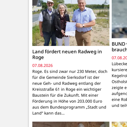
BUND 
brauc
Land fördert neuen Radweg in
Roge
07.08.2
Lübecke
07.08.2026
kursiere
Roge. Es sind zwar nur 230 Meter, doch
Kegelr
für die Gemeinde Sierksdorf ist der
Osthols
neue Geh- und Radweg entlang der
zeigte 
Kreisstraße 61 in Roge ein wichtiger
aufgeno
Baustein für die Zukunft. Mit einer
eine Ro
Förderung in Höhe von 203.000 Euro
und tei
aus dem Bundesprogramm „Stadt und
Land“ kann das…