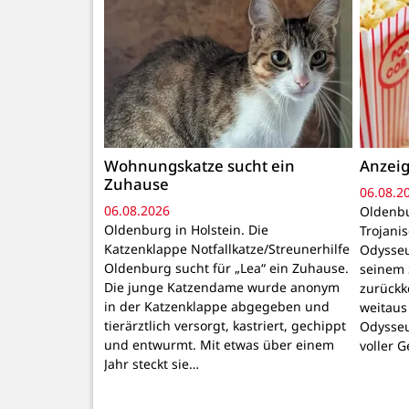
Wohnungskatze sucht ein
Anzeig
Zuhause
06.08.2
06.08.2026
Oldenbu
Oldenburg in Holstein. Die
Trojani
Katzenklappe Notfallkatze/Streunerhilfe
Odysseu
Oldenburg sucht für „Lea“ ein Zuhause.
seinem 
Die junge Katzendame wurde anonym
zurückk
in der Katzenklappe abgegeben und
weitaus
tierärztlich versorgt, kastriert, gechippt
Odysseu
und entwurmt. Mit etwas über einem
voller 
Jahr steckt sie…