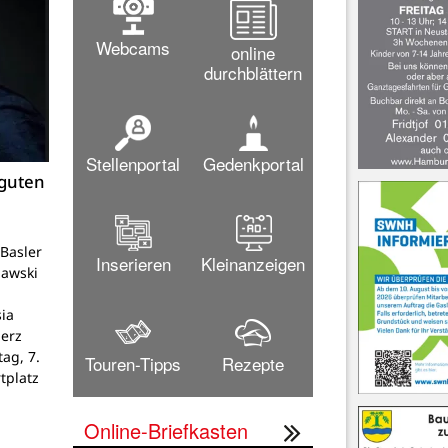
Webcams
online
durchblättern
Stellenportal
Gedenkportal
 guten
Basler
Inserieren
Kleinanzeigen
lawski
ia
Herz
tag, 7.
Touren-Tipps
Rezepte
tplatz
Online-Briefkasten