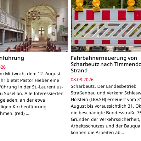
enführung
Fahrbahnerneuerung von
Scharbeutz nach Timmendo
026
Strand
Am Mittwoch, dem 12. August
08.08.2026
hr bietet Pastor Hieber eine
Scharbeutz. Der Landesbetrieb
führung in der St.-Laurentius-
Straßenbau und Verkehr Schlesw
u Süsel an. Alle Interessierten
Holstein (LBV.SH) erneuert vom 3
ngeladen, an der etwa
August bis voraussichtlich 31. O
digen Kirchenführung
die beschädigte Bundesstraße 7
ehmen. (red) …
Gründen der Verkehrssicherheit,
Arbeitsschutzes und der Bauqual
können die Arbeiten ab…