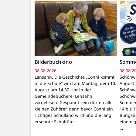
Bilderbuchkino
Somme
08.08.2026
08.08.2
Lensahn. Die Geschichte „Conni kommt
Schönwa
in die Schule“ wird am Montag, dem 10.
August 
August um 14.30 Uhr in der
Schönwa
Gemeindebücherei Lensahn
Schönw
vorgelesen. Gespannt sein dürfen alle
Sommerf
kleinen Zuhörer, denn bevor Conni ein
14 bis 1
richtiges Schulkind wird und die lang
Bungsbe
ersehnte Schultüte…
einem g
…