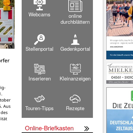
Webcams
online
durchblättern
Stellenportal
Gedenkportal
rfer
Inserieren
Kleinanzeigen
ig-
1.
ktober
6. Aus
Touren-Tipps
Rezepte
 des
ität
Online-Briefkasten