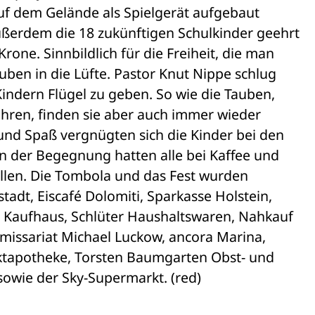
auf dem Gelände als Spielgerät aufgebaut 

ßerdem die 18 zukünftigen Schulkinder geehrt 

ne. Sinnbildlich für die Freiheit, die man 

uben in die Lüfte. Pastor Knut Nippe schlug 

indern Flügel zu geben. So wie die Tauben, 

hren, finden sie aber auch immer wieder 

und Spaß vergnügten sich die Kinder bei den 

en der Begegnung hatten alle bei Kaffee und 

len. Die Tombola und das Fest wurden 

tadt, Eiscafé Dolomiti, Sparkasse Holstein, 

 Kaufhaus, Schlüter Haushaltswaren, Nahkauf 

missariat Michael Luckow, ancora Marina, 

ktapotheke, Torsten Baumgarten Obst- und 

wie der Sky-Supermarkt. (red)