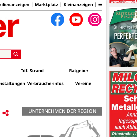
ilienanzeigen
Marktplatz
Kleinanzeigen
Tdf. Strand
Ratgeber
nstaltungen
Verbraucherinfos
Vereine
UNTERNEHMEN DER REGION