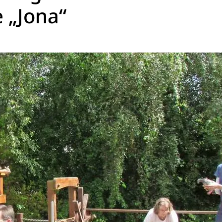
 „Jona“