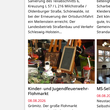
Sanierung des Teilabschnitts 6,
beteili
Kreuzung L 57 / L 216 Milchstraße /
Scharbe
Oldenburger Straße, Schönwalde, ist
Kleider
bei der Erneuerung der Ortsdurchfahrt
Zeit kö
ein Meilenstein erreicht. Der
gute, t
Landesbetrieb Straßenbau und Verkehr
Gemeind
Schleswig-Holstein…
Stranda
Kinder- und Jugendfeuerwehr-
MS-Sel
Flohmarkt
08.08.2
08.08.2026
Neustad
Grömitz. Der große Flohmarkt
Selbsthi