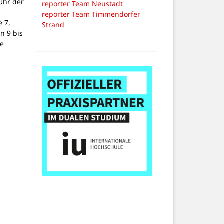
Uhr der
reporter Team Neustadt
reporter Team Timmendorfer
 7,
Strand
on 9 bis
ne