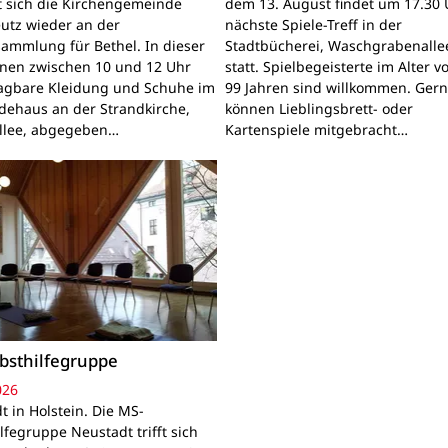
gt sich die Kirchengemeinde
dem 13. August findet um 17.30 
utz wieder an der
nächste Spiele-Treff in der
sammlung für Bethel. In dieser
Stadtbücherei, Waschgrabenallee
nnen zwischen 10 und 12 Uhr
statt. Spielbegeisterte im Alter v
ragbare Kleidung und Schuhe im
99 Jahren sind willkommen. Ger
ehaus an der Strandkirche,
können Lieblingsbrett- oder
llee, abgegeben…
Kartenspiele mitgebracht…
bsthilfegruppe
026
t in Holstein. Die MS-
lfegruppe Neustadt trifft sich